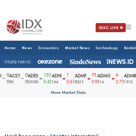
Home
News
Economics
Market News
Technology
Banki
More news:
0
0
150
1
75
6
ACST
ADES
ADHI
ADMF
ADMG
ADMR
0
0
0.42
0.61
0.9
2.73
90
35550
164
8225
214
1510
More Market Data