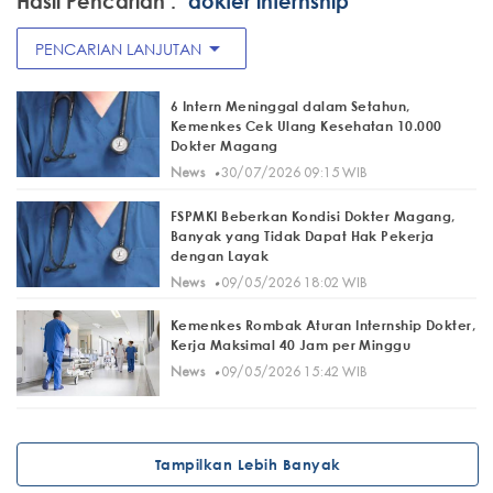
Hasil Pencarian :
"dokter internship"
arrow_drop_down
PENCARIAN LANJUTAN
6 Intern Meninggal dalam Setahun,
Kemenkes Cek Ulang Kesehatan 10.000
Dokter Magang
·
News
30/07/2026 09:15 WIB
FSPMKI Beberkan Kondisi Dokter Magang,
Banyak yang Tidak Dapat Hak Pekerja
dengan Layak
·
News
09/05/2026 18:02 WIB
Kemenkes Rombak Aturan Internship Dokter,
Kerja Maksimal 40 Jam per Minggu
·
News
09/05/2026 15:42 WIB
Tampilkan Lebih Banyak