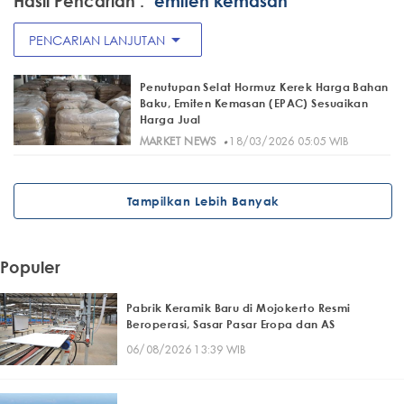
Hasil Pencarian :
"emiten kemasan"
arrow_drop_down
PENCARIAN LANJUTAN
Penutupan Selat Hormuz Kerek Harga Bahan
Baku, Emiten Kemasan (EPAC) Sesuaikan
Harga Jual
·
MARKET NEWS
18/03/2026 05:05 WIB
Tampilkan Lebih Banyak
Populer
Pabrik Keramik Baru di Mojokerto Resmi
Beroperasi, Sasar Pasar Eropa dan AS
06/08/2026 13:39 WIB