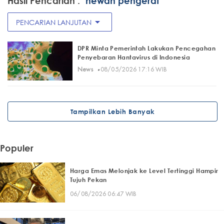
Hasil Pencarian :
"hewan pengerat"
arrow_drop_down
PENCARIAN LANJUTAN
DPR Minta Pemerintah Lakukan Pencegahan
Penyebaran Hantavirus di Indonesia
·
News
08/05/2026 17:16 WIB
Tampilkan Lebih Banyak
Populer
Harga Emas Melonjak ke Level Tertinggi Hampir
Tujuh Pekan
06/08/2026 06:47 WIB