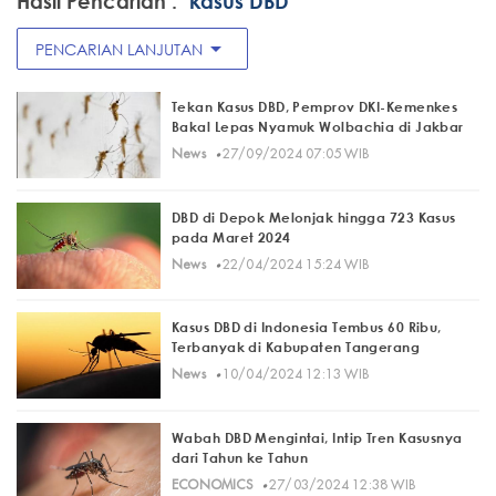
Hasil Pencarian :
"kasus DBD"
arrow_drop_down
PENCARIAN LANJUTAN
Tekan Kasus DBD, Pemprov DKI-Kemenkes
Bakal Lepas Nyamuk Wolbachia di Jakbar
·
News
27/09/2024 07:05 WIB
DBD di Depok Melonjak hingga 723 Kasus
pada Maret 2024
·
News
22/04/2024 15:24 WIB
Kasus DBD di Indonesia Tembus 60 Ribu,
Terbanyak di Kabupaten Tangerang
·
News
10/04/2024 12:13 WIB
Wabah DBD Mengintai, Intip Tren Kasusnya
dari Tahun ke Tahun
·
ECONOMICS
27/03/2024 12:38 WIB