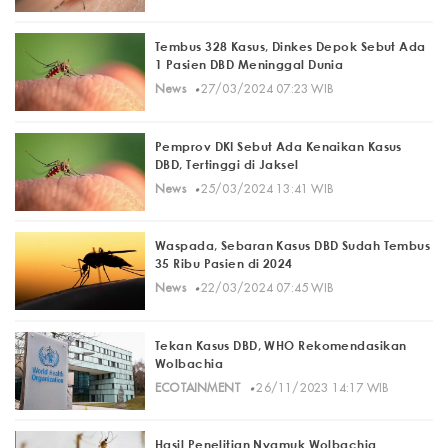
Tembus 328 Kasus, Dinkes Depok Sebut Ada
1 Pasien DBD Meninggal Dunia
·
News
27/03/2024 07:23 WIB
Pemprov DKI Sebut Ada Kenaikan Kasus
DBD, Tertinggi di Jaksel
·
News
25/03/2024 13:41 WIB
Waspada, Sebaran Kasus DBD Sudah Tembus
35 Ribu Pasien di 2024
·
News
22/03/2024 07:45 WIB
Tekan Kasus DBD, WHO Rekomendasikan
Wolbachia
·
ECOTAINMENT
26/11/2023 14:17 WIB
Hasil Penelitian Nyamuk Wolbachia