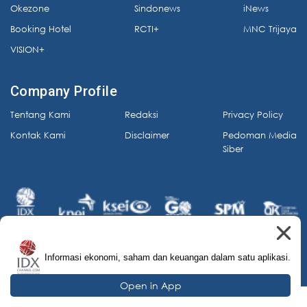
Okezone
Sindonews
iNews
Booking Hotel
RCTI+
MNC Trijaya
VISION+
Company Profile
Tentang Kami
Redaksi
Privacy Policy
Kontak Kami
Disclaimer
Pedoman Media
Siber
Informasi ekonomi, saham dan keuangan dalam satu aplikasi.
© 2026 IDX Channel. All Rights Reserved.
Open in App