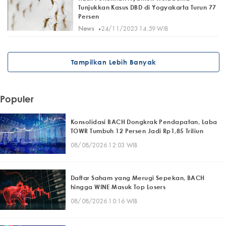
Tunjukkan Kasus DBD di Yogyakarta Turun 77
Persen
·
News
24/11/2023 14:59 WIB
Tampilkan Lebih Banyak
Populer
Konsolidasi BACH Dongkrak Pendapatan, Laba
TOWR Tumbuh 12 Persen Jadi Rp1,85 Triliun
08/08/2026 12:03 WIB
Daftar Saham yang Merugi Sepekan, BACH
hingga WINE Masuk Top Losers
08/08/2026 10:16 WIB