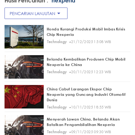
Hasil Pencarian :
"nexperia"
arrow_drop_down
PENCARIAN LANJUTAN
Honda Kurangi Produksi Mobil Imbas Krisis
Chip Nexperia
·
Technology
21/12/2025 15:08 WIB
Belanda Kembalikan Produsen Chip Mobil
Nexperia ke China
·
Technology
20/11/2025 12:23 WIB
China Cabut Larangan Ekspor Chip
Nexperia yang Guncang Industri Otomotif
Dunia
·
Technology
10/11/2025 18:55 WIB
Menyerah Lawan China, Belanda Akan
Batalkan Pengambilalihan Nexperia
·
Technology
09/11/2025 09:30 WIB