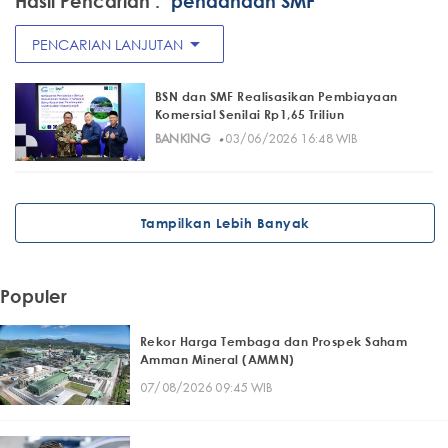
Hasil Pencarian :
"pendanaan SMF"
arrow_drop_down
PENCARIAN LANJUTAN
BSN dan SMF Realisasikan Pembiayaan
Komersial Senilai Rp1,65 Triliun
·
BANKING
03/06/2026 16:48 WIB
Tampilkan Lebih Banyak
Populer
Rekor Harga Tembaga dan Prospek Saham
Amman Mineral (AMMN)
07/08/2026 09:45 WIB