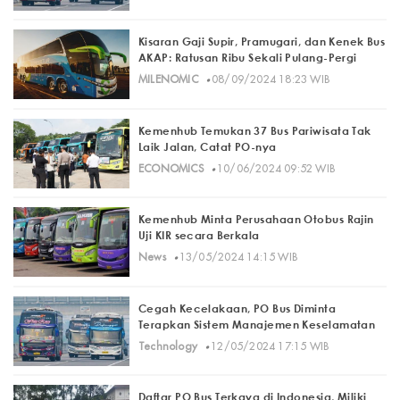
Kisaran Gaji Supir, Pramugari, dan Kenek Bus
AKAP: Ratusan Ribu Sekali Pulang-Pergi
·
MILENOMIC
08/09/2024 18:23 WIB
Kemenhub Temukan 37 Bus Pariwisata Tak
Laik Jalan, Catat PO-nya
·
ECONOMICS
10/06/2024 09:52 WIB
Kemenhub Minta Perusahaan Otobus Rajin
Uji KIR secara Berkala
·
News
13/05/2024 14:15 WIB
Cegah Kecelakaan, PO Bus Diminta
Terapkan Sistem Manajemen Keselamatan
·
Technology
12/05/2024 17:15 WIB
Daftar PO Bus Terkaya di Indonesia, Miliki