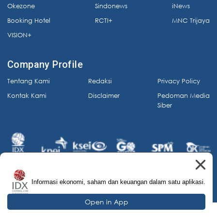
Okezone
Sindonews
iNews
Booking Hotel
RCTI+
MNC Trijaya
VISION+
Company Profile
Tentang Kami
Redaksi
Privacy Policy
Kontak Kami
Disclaimer
Pedoman Media
Siber
Informasi ekonomi, saham dan keuangan dalam satu aplikasi.
© 2026 IDX Channel. All Rights Reserved.
Open in App