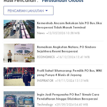
Hasil Pencarian :
" Perusahaan Otobus"
arrow_drop_down
PENCARIAN LANJUTAN
Kemenhub Ancam Bekukan Izin PO Bus Jika
Beroperasi Tidak Masuk Terminal
·
News
12/05/2026 10:58 WIB
Ramaikan Angkutan Nataru, PO Sindoro
Sejahtera Resmi Beroperasi
·
ECONOMICS
16/12/2024 13:41 WIB
Profil Sahat Situmorang: Pemilik PO Bus, WNI
yang Punya 4 Bisnis di Jepang
·
INSPIRATOR
19/11/2024 13:15 WIB
Ingin Jadi Pengusaha PO Bus? Simak Cara
Pendaftaran hingga Diizinkan Beroperasi
·
Technology
29/09/2024 04:40 WIB