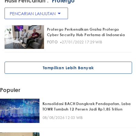
Hasil Pencarian :
"Protergo"
arrow_drop_down
PENCARIAN LANJUTAN
Protergo Perkenalkan Graha Protergo
Cyber Security Hub Pertama di Indonesia
·
FOTO
27/01/2022 17:29 WIB
Tampilkan Lebih Banyak
Populer
Konsolidasi BACH Dongkrak Pendapatan, Laba
TOWR Tumbuh 12 Persen Jadi Rp1,85 Triliun
08/08/2026 12:03 WIB