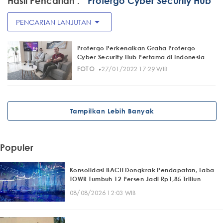
Hasil Pencarian :
" Protergo Cyber Security Hub"
arrow_drop_down
PENCARIAN LANJUTAN
Protergo Perkenalkan Graha Protergo
Cyber Security Hub Pertama di Indonesia
·
FOTO
27/01/2022 17:29 WIB
Tampilkan Lebih Banyak
Populer
Konsolidasi BACH Dongkrak Pendapatan, Laba
TOWR Tumbuh 12 Persen Jadi Rp1,85 Triliun
08/08/2026 12:03 WIB