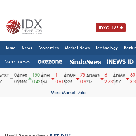
Home
News
Economics
Market News
Technology
Banki
More news:
0
150
1
75
6
60
CST
ADES
ADHI
ADMF
ADMG
ADMR
0
0.42
0.61
0.9
2.73
3.82
35550
164
8225
214
1510
More Market Data