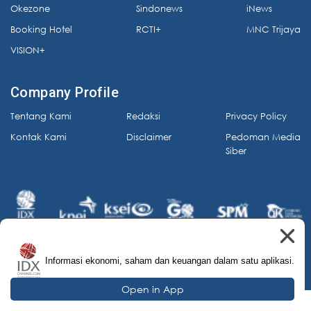
Okezone
Sindonews
iNews
Booking Hotel
RCTI+
MNC Trijaya
VISION+
Company Profile
Tentang Kami
Redaksi
Privacy Policy
Kontak Kami
Disclaimer
Pedoman Media
Siber
Informasi ekonomi, saham dan keuangan dalam satu aplikasi.
© 2026 IDX Channel. All Rights Reserved.
Open in App