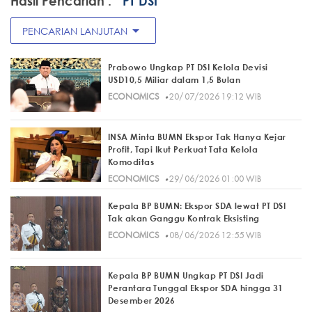
Hasil Pencarian :
" PT DSI"
arrow_drop_down
PENCARIAN LANJUTAN
Prabowo Ungkap PT DSI Kelola Devisi
USD10,5 Miliar dalam 1,5 Bulan
·
ECONOMICS
20/07/2026 19:12 WIB
INSA Minta BUMN Ekspor Tak Hanya Kejar
Profit, Tapi Ikut Perkuat Tata Kelola
Komoditas
·
ECONOMICS
29/06/2026 01:00 WIB
Kepala BP BUMN: Ekspor SDA lewat PT DSI
Tak akan Ganggu Kontrak Eksisting
·
ECONOMICS
08/06/2026 12:55 WIB
Kepala BP BUMN Ungkap PT DSI Jadi
Perantara Tunggal Ekspor SDA hingga 31
Desember 2026