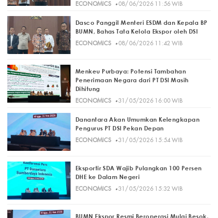
·
ECONOMICS
08/06/2026 11:56 WIB
Dasco Panggil Menteri ESDM dan Kepala BP
BUMN, Bahas Tata Kelola Ekspor oleh DSI
·
ECONOMICS
08/06/2026 11:42 WIB
Menkeu Purbaya: Potensi Tambahan
Penerimaan Negara dari PT DSI Masih
Dihitung
·
ECONOMICS
31/05/2026 16:00 WIB
Danantara Akan Umumkan Kelengkapan
Pengurus PT DSI Pekan Depan
·
ECONOMICS
31/05/2026 15:54 WIB
Eksportir SDA Wajib Pulangkan 100 Persen
DHE ke Dalam Negeri
·
ECONOMICS
31/05/2026 15:32 WIB
BUMN Ekspor Resmi Beroperasi Mulai Besok,