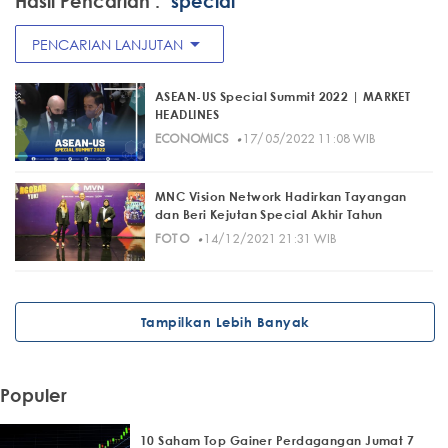
Hasil Pencarian :
"special"
arrow_drop_down
PENCARIAN LANJUTAN
ASEAN-US Special Summit 2022 | MARKET
HEADLINES
·
ECONOMICS
17/05/2022 11:08 WIB
MNC Vision Network Hadirkan Tayangan
dan Beri Kejutan Special Akhir Tahun
·
FOTO
14/12/2021 21:31 WIB
Tampilkan Lebih Banyak
Populer
10 Saham Top Gainer Perdagangan Jumat 7