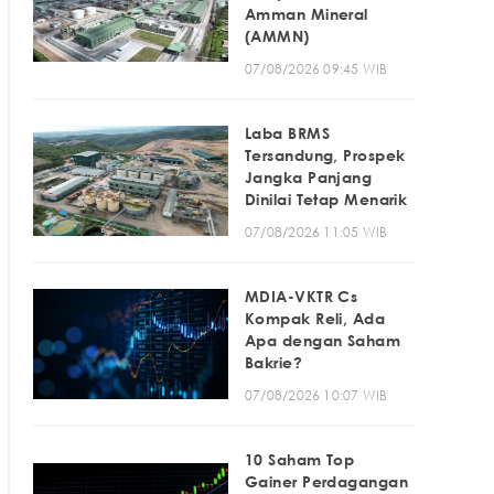
Amman Mineral
(AMMN)
07/08/2026 09:45 WIB
Laba BRMS
Tersandung, Prospek
Jangka Panjang
Dinilai Tetap Menarik
07/08/2026 11:05 WIB
MDIA-VKTR Cs
Kompak Reli, Ada
Apa dengan Saham
Bakrie?
07/08/2026 10:07 WIB
10 Saham Top
Gainer Perdagangan