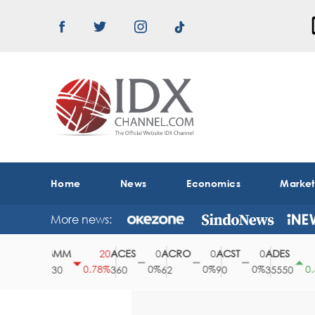
Home
News
Economics
Marke
More news:
ABMM
ACES
ACRO
ACST
ADES
0
20
0
0
0
150
0%
0.78%
0%
0%
0%
0.42%
2530
360
62
90
35550