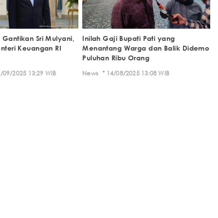
 Gantikan Sri Mulyani,
Inilah Gaji Bupati Pati yang
enteri Keuangan RI
Menantang Warga dan Balik Didemo
Puluhan Ribu Orang
·
/09/2025 13:29 WIB
News
14/08/2025 13:08 WIB