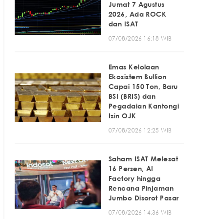
Jumat 7 Agustus
2026, Ada ROCK
dan ISAT
07/08/2026 16:18 WIB
Emas Kelolaan
Ekosistem Bullion
Capai 150 Ton, Baru
BSI (BRIS) dan
Pegadaian Kantongi
Izin OJK
07/08/2026 12:25 WIB
Saham ISAT Melesat
16 Persen, AI
Factory hingga
Rencana Pinjaman
Jumbo Disorot Pasar
07/08/2026 14:36 WIB