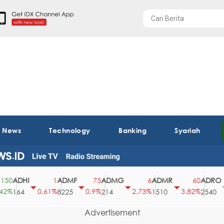
t News
Technology
Banking
Syariah
ADHI
ADMF
ADMG
ADMR
ADRO
1
75
6
60
0.61%
0.9%
2.73%
3.82%
0
164
8225
214
1510
2540
Advertisement