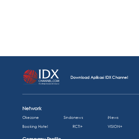
Download Aplikasi IDX Channel
Network
Okezone
Sindonews
iNews
Booking Hotel
RCTI+
VISION+
Company Profile