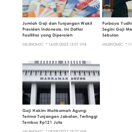
Jumlah Gaji dan Tunjangan Wakil
Purbaya Yudhi
Presiden Indonesia, Ini Daftar
Segini Gaji M
Fasillitas yang Diperoleh
Sebulan
·
·
MILENOMIC
16/09/2025 13:01 WIB
MILENOMIC
11
Gaji Hakim Mahkamah Agung:
Terima Tunjangan Jabatan, Tertinggi
Tembus Rp121 Juta
·
MILENOMIC
09/08/2023 18:07 WIB