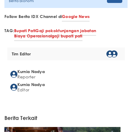
Berita Ekonomi
Follow Berita IDX Channel di
Google News
TAG:
Bupati Pati
Gaji pokok
tunjangan jabatan
Biaya Operasional
gaji bupati pati
Tim Editor
Kurnia Nadya
Reporter
Kurnia Nadya
Editor
Berita Terkait