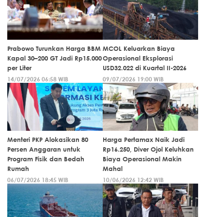
Prabowo Turunkan Harga BBM
MCOL Keluarkan Biaya
Kapal 30–200 GT Jadi Rp15.000
Operasional Eksplorasi
per Liter
USD32.022 di Kuartal II-2026
14/07/2026 06:58 WIB
09/07/2026 19:00 WIB
Menteri PKP Alokasikan 80
Harga Pertamax Naik Jadi
Persen Anggaran untuk
Rp16.250, Diver Ojol Keluhkan
Program Fisik dan Bedah
Biaya Operasional Makin
Rumah
Mahal
06/07/2026 18:45 WIB
10/06/2026 12:42 WIB