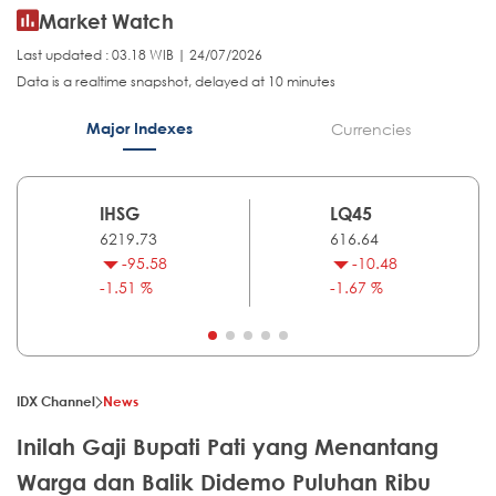
Market Watch
Last updated : 03.18 WIB | 24/07/2026
Data is a realtime snapshot, delayed at 10 minutes
Major Indexes
Currencies
IHSG
LQ45
6219.73
616.64
-95.58
-10.48
-1.51 %
-1.67 %
IDX Channel
News
Inilah Gaji Bupati Pati yang Menantang
Warga dan Balik Didemo Puluhan Ribu