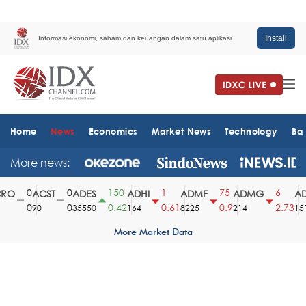
Install
Informasi ekonomi, saham dan keuangan dalam satu aplikasi.
Home
News
Economics
Market News
Technology
Ba
More news:
0
0
150
1
75
6
O
ACST
ADES
ADHI
ADMF
ADMG
AD
0
0
0.42
0.61
0.9
2.73
90
35550
164
8225
214
1510
More Market Data