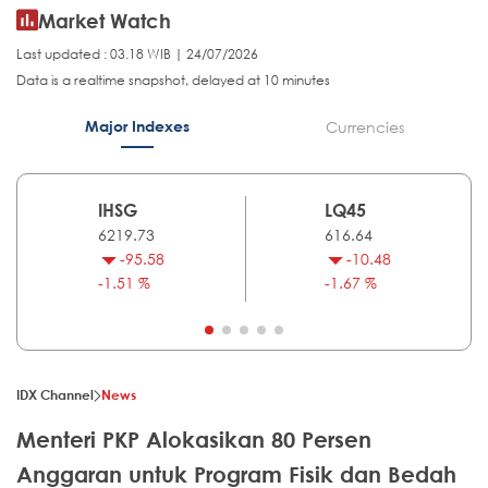
Market Watch
Last updated : 03.18 WIB | 24/07/2026
Data is a realtime snapshot, delayed at 10 minutes
Major Indexes
Currencies
IHSG
LQ45
6219.73
616.64
-95.58
-10.48
-1.51 %
-1.67 %
IDX Channel
News
Menteri PKP Alokasikan 80 Persen
Anggaran untuk Program Fisik dan Bedah