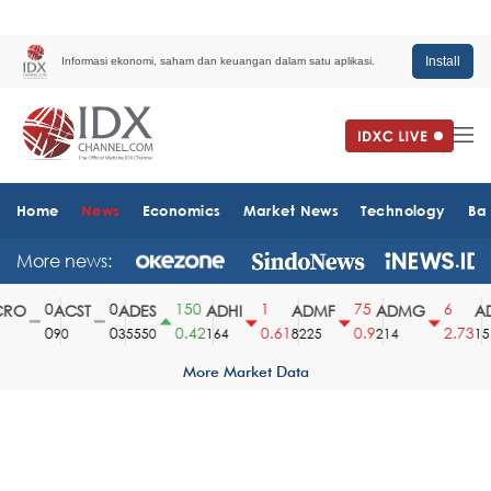
Install
Informasi ekonomi, saham dan keuangan dalam satu aplikasi.
Home
News
Economics
Market News
Technology
Ba
More news:
0
0
150
1
75
6
O
ACST
ADES
ADHI
ADMF
ADMG
AD
0
0
0.42
0.61
0.9
2.73
90
35550
164
8225
214
1510
More Market Data