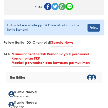
SHARE
Follow
Saluran Whatsapp IDX Channel
untuk Update
Follow
Berita Ekonomi
Follow Berita IDX Channel di
Google News
TAG:
Maruarar Sirait
Bedah Rumah
Biaya Operasional
Kementerian PKP
Menteri perumahan dan kawasan permukiman
Tim Editor
Kurnia Nadya
Reporter
Kurnia Nadya
Editor