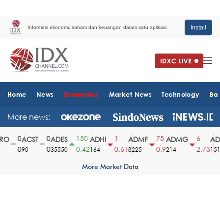
Install
Informasi ekonomi, saham dan keuangan dalam satu aplikasi.
Home
News
Economics
Market News
Technology
Ba
More news:
0
0
150
1
75
6
O
ACST
ADES
ADHI
ADMF
ADMG
ADM
0
0
0.42
0.61
0.9
2.73
90
35550
164
8225
214
1510
More Market Data