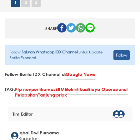
1
2
3
SHARE
Follow
Saluran Whatsapp IDX Channel
untuk Update
Follow
Berita Ekonomi
Follow Berita IDX Channel di
Google News
TAG:
Ptp nonpertikemas
BBM
Elektrifikasi
Biaya Operasional
Pelabuhan
Tanjung priok
Tim Editor
Iqbal Dwi Purnama
Reporter