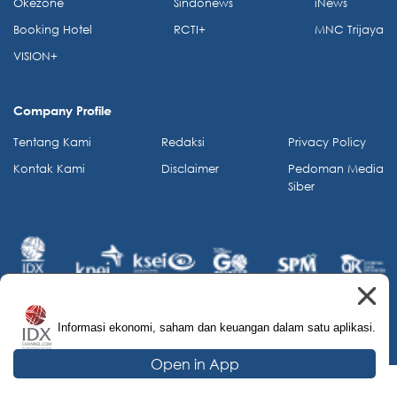
Okezone
Sindonews
iNews
Booking Hotel
RCTI+
MNC Trijaya
VISION+
Company Profile
Tentang Kami
Redaksi
Privacy Policy
Kontak Kami
Disclaimer
Pedoman Media
Siber
Informasi ekonomi, saham dan keuangan dalam satu aplikasi.
© 2026 IDX Channel. All Rights Reserved.
Open in App