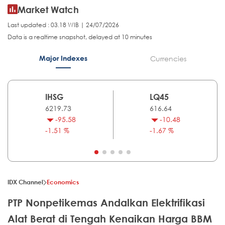
Market Watch
Last updated : 03.18 WIB | 24/07/2026
Data is a realtime snapshot, delayed at 10 minutes
Major Indexes
Currencies
IHSG
LQ45
6219.73
616.64
-95.58
-10.48
-1.51 %
-1.67 %
IDX Channel
Economics
PTP Nonpetikemas Andalkan Elektrifikasi
Alat Berat di Tengah Kenaikan Harga BBM