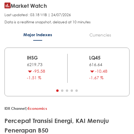
Market Watch
Last updated : 03.18 WIB | 24/07/2026
Data is a realtime snapshot, delayed at 10 minutes
Major Indexes
Currencies
IHSG
LQ45
6219.73
616.64
-95.58
-10.48
-1.51 %
-1.67 %
IDX Channel
Economics
Percepat Transisi Energi, KAI Menuju
Penerapan B50