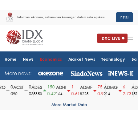
Install
Informasi ekonomi, saham dan keuangan dalam satu aplikasi.
Home
News
Economics
Market News
Technology
Ba
More news:
0
0
150
1
75
6
O
ACST
ADES
ADHI
ADMF
ADMG
ADM
0
0
0.42
0.61
0.9
2.73
90
35550
164
8225
214
1510
More Market Data