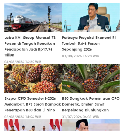
Laba KAI Group Merosot 73
Purbaya Proyeksi Ekonomi RI
Persen di Tengah Kenaikan
Tumbuh 5,6-6 Persen
Pendapatan Jadi Rp17,96
Sepanjang 2026
Triliun
03/08/2026 16:28 WIB
04/08/2026 16:25 WIB
Ekspor CPO Semester I-2026
B50 Dongkrak Permintaan CPO
Melambat, BPS Soroti Dampak
Domestik, Emiten Sawit
Penerapan B50 dan El Nino
Berpeluang Diuntungkan
03/08/2026 14:56 WIB
31/07/2026 06:31 WIB