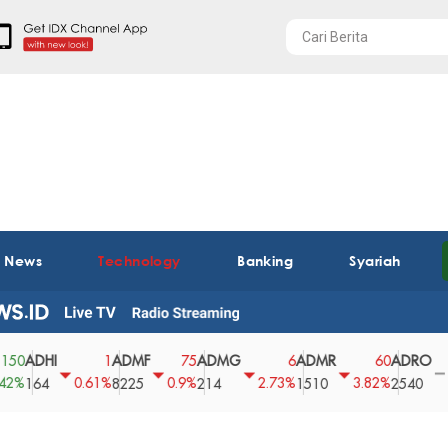
t News
Technology
Banking
Syariah
DHI
ADMF
ADMG
ADMR
ADRO
A
1
75
6
60
0
0.61%
0.9%
2.73%
3.82%
0%
64
8225
214
1510
2540
43