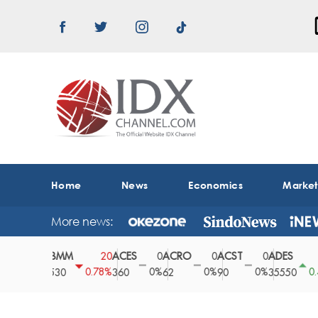
Home
News
Economics
Marke
More news:
ABMM
ACES
ACRO
ACST
ADES
A
0
20
0
0
0
150
0%
0.78%
0%
0%
0%
0.42%
2530
360
62
90
35550
1