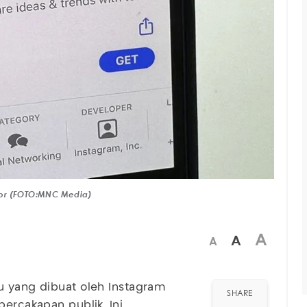
Bocor (FOTO:MNC Media)
A
A
A
u yang dibuat oleh Instagram
SHARE
percakapan publik. Ini