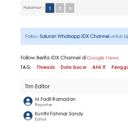
Halaman :
1
2
3
Follow
Saluran Whatsapp IDX Channel
untuk U
Follow Berita IDX Channel di
Google News
TAG:
Threads
Data bocor
Ahli IT
Penggu
Tim Editor
M Fadli Ramadan
Reporter
Kunthi Fahmar Sandy
Editor