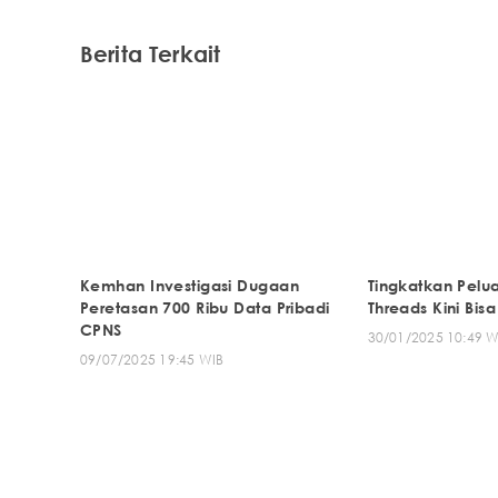
Berita Terkait
Kemhan Investigasi Dugaan
Tingkatkan Pelua
Peretasan 700 Ribu Data Pribadi
Threads Kini Bis
CPNS
30/01/2025 10:49 W
09/07/2025 19:45 WIB