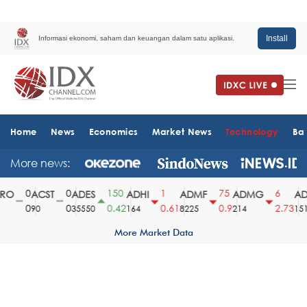
Install
Informasi ekonomi, saham dan keuangan dalam satu aplikasi.
Home
News
Economics
Market News
Technology
Ba
More news:
0
0
150
1
75
6
O
ACST
ADES
ADHI
ADMF
ADMG
ADM
0
0
0.42
0.61
0.9
2.73
90
35550
164
8225
214
1510
More Market Data