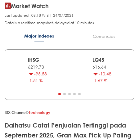
Market Watch
Last updated : 03.18 WIB | 24/07/2026
Data is a realtime snapshot, delayed at 10 minutes
Major Indexes
Currencies
IHSG
LQ45
6219.73
616.64
-95.58
-10.48
-1.51 %
-1.67 %
IDX Channel
Technology
Daihatsu Catat Penjualan Tertinggi pada
September 2025, Gran Max Pick Up Paling