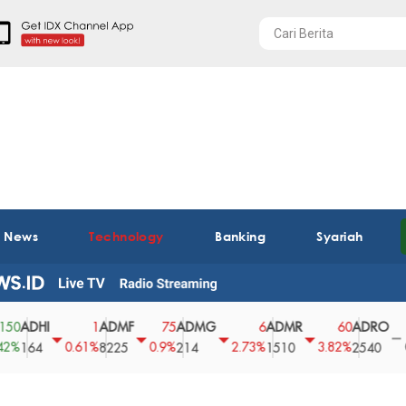
t News
Technology
Banking
Syariah
HI
ADMF
ADMG
ADMR
ADRO
AE
1
75
6
60
0
0.61%
0.9%
2.73%
3.82%
0%
4
8225
214
1510
2540
43