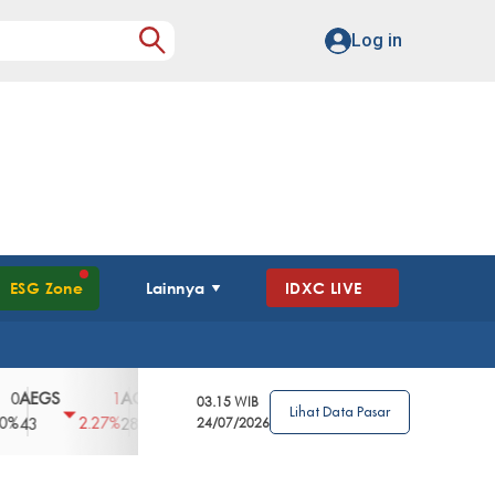
Log in
ESG Zone
Lainnya
IDXC LIVE
GS
AGII
AGRO
AGRS
AHAP
AIM
1
100
4
0
2
03.15 WIB
Lihat Data Pasar
2.27%
3.39%
2.63%
0%
2.04%
2850
148
24/07/2026
62
96
360