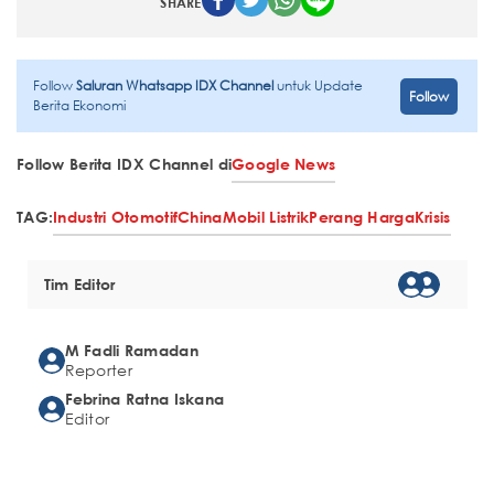
SHARE
Follow
Saluran Whatsapp IDX Channel
untuk Update
Follow
Berita Ekonomi
Follow Berita IDX Channel di
Google News
TAG:
Industri Otomotif
China
Mobil Listrik
Perang Harga
Krisis
Tim Editor
M Fadli Ramadan
Reporter
Febrina Ratna Iskana
Editor