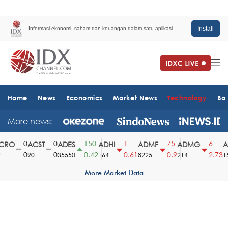
Install
Informasi ekonomi, saham dan keuangan dalam satu aplikasi.
Home
News
Economics
Market News
Technology
Ba
More news:
0
0
150
1
75
6
RO
ACST
ADES
ADHI
ADMF
ADMG
AD
0
0
0.42
0.61
0.9
2.73
90
35550
164
8225
214
151
More Market Data