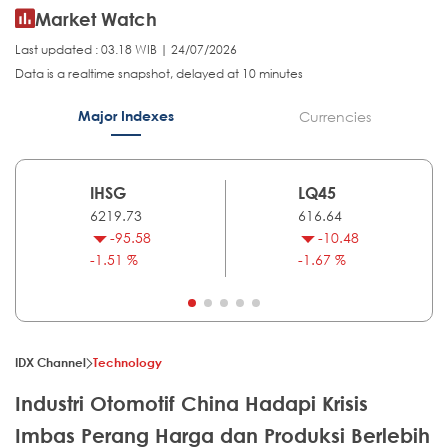
Market Watch
Last updated : 03.18 WIB | 24/07/2026
Data is a realtime snapshot, delayed at 10 minutes
Major Indexes
Currencies
IHSG
LQ45
6219.73
616.64
-95.58
-10.48
-1.51 %
-1.67 %
IDX Channel
Technology
Industri Otomotif China Hadapi Krisis
Imbas Perang Harga dan Produksi Berlebih