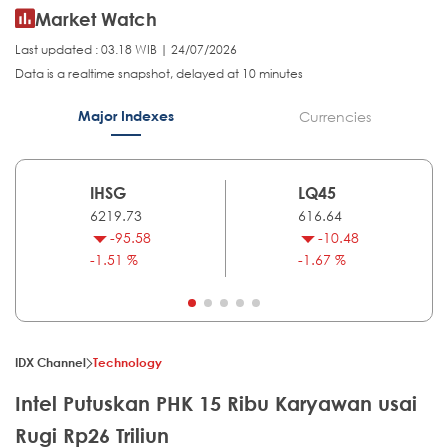
Market Watch
Last updated : 03.18 WIB | 24/07/2026
Data is a realtime snapshot, delayed at 10 minutes
Major Indexes
Currencies
IHSG
LQ45
6219.73
616.64
-95.58
-10.48
-1.51 %
-1.67 %
IDX Channel
Technology
Intel Putuskan PHK 15 Ribu Karyawan usai
Rugi Rp26 Triliun