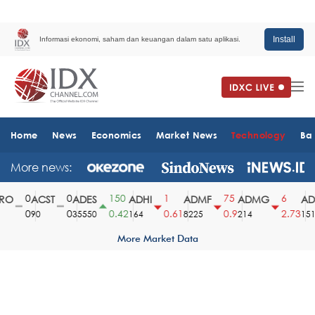
Install
Informasi ekonomi, saham dan keuangan dalam satu aplikasi.
Home
News
Economics
Market News
Technology
Ba
More news:
0
0
150
1
75
6
O
ACST
ADES
ADHI
ADMF
ADMG
ADM
0
0
0.42
0.61
0.9
2.73
90
35550
164
8225
214
1510
More Market Data