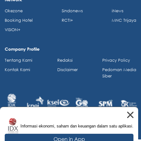
Okezone
Sindonews
iNews
Booking Hotel
RCTI+
MNC Trijaya
VISION+
Company Profile
Tentang Kami
Redaksi
Privacy Policy
Kontak Kami
Disclaimer
Pedoman Media
Siber
Informasi ekonomi, saham dan keuangan dalam satu aplikasi.
© 2026 IDX Channel. All Rights Reserved.
Open in App