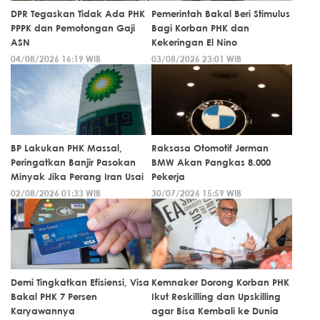
DPR Tegaskan Tidak Ada PHK
Pemerintah Bakal Beri Stimulus
PPPK dan Pemotongan Gaji
Bagi Korban PHK dan
ASN
Kekeringan El Nino
04/08/2026 16:19 WIB
03/08/2026 23:01 WIB
BP Lakukan PHK Massal,
Raksasa Otomotif Jerman
Peringatkan Banjir Pasokan
BMW Akan Pangkas 8.000
Minyak Jika Perang Iran Usai
Pekerja
02/08/2026 01:33 WIB
30/07/2026 15:59 WIB
Demi Tingkatkan Efisiensi, Visa
Kemnaker Dorong Korban PHK
Bakal PHK 7 Persen
Ikut Reskilling dan Upskilling
Karyawannya
agar Bisa Kembali ke Dunia