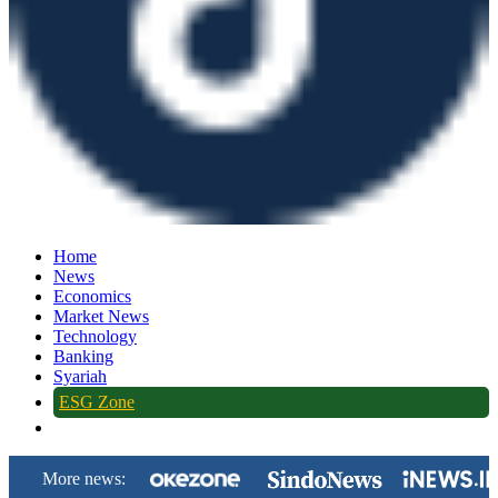
Home
News
Economics
Market News
Technology
Banking
Syariah
ESG Zone
More news: