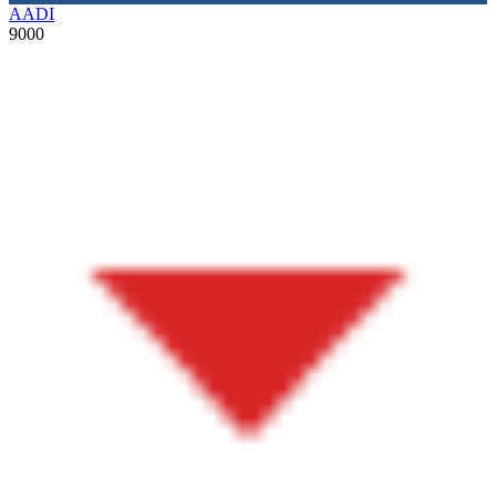
AADI
9000