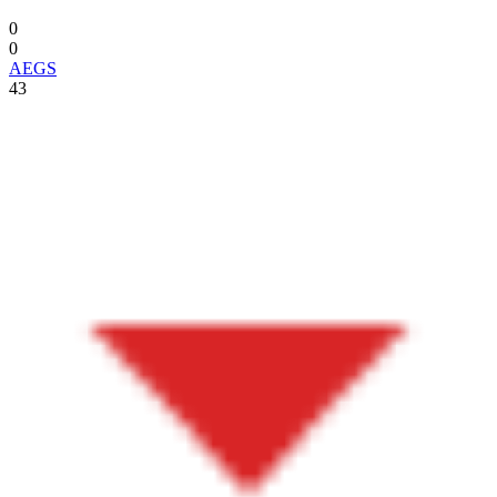
0
0
AEGS
43