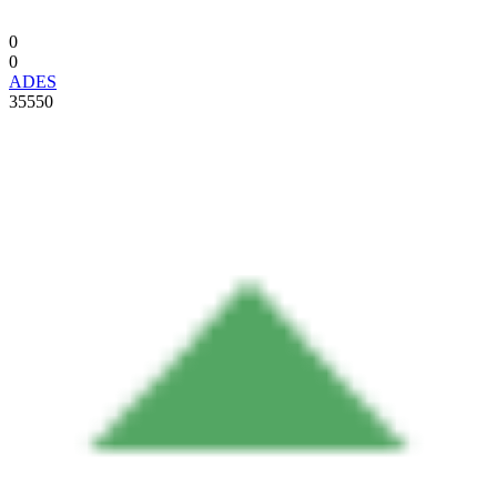
0
0
ADES
35550