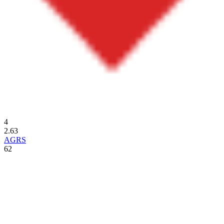
4
2.63
AGRS
62