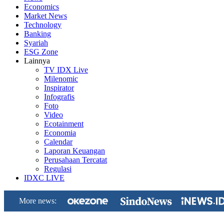
Economics
Market News
Technology
Banking
Syariah
ESG Zone
Lainnya
TV IDX Live
Milenomic
Inspirator
Infografis
Foto
Video
Ecotainment
Economia
Calendar
Laporan Keuangan
Perusahaan Tercatat
Regulasi
IDXC LIVE
More news: