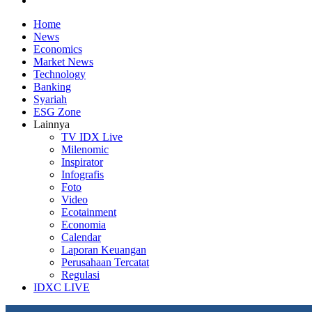
Home
News
Economics
Market News
Technology
Banking
Syariah
ESG Zone
Lainnya
TV IDX Live
Milenomic
Inspirator
Infografis
Foto
Video
Ecotainment
Economia
Calendar
Laporan Keuangan
Perusahaan Tercatat
Regulasi
IDXC LIVE