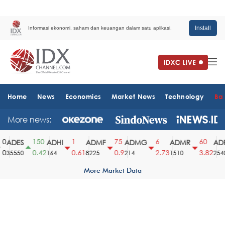
Install
Informasi ekonomi, saham dan keuangan dalam satu aplikasi.
Home
News
Economics
Market News
Technology
Ba
More news:
150
1
75
6
60
ADES
ADHI
ADMF
ADMG
ADMR
ADR
0.42
0.61
0.9
2.73
3.82
35550
164
8225
214
1510
2540
More Market Data