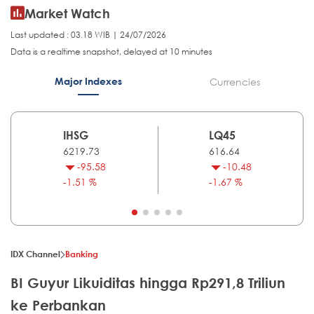
Market Watch
Last updated : 03.18 WIB | 24/07/2026
Data is a realtime snapshot, delayed at 10 minutes
Major Indexes
Currencies
IHSG
LQ45
6219.73
616.64
-95.58
-10.48
-1.51 %
-1.67 %
IDX Channel
Banking
BI Guyur Likuiditas hingga Rp291,8 Triliun
ke Perbankan