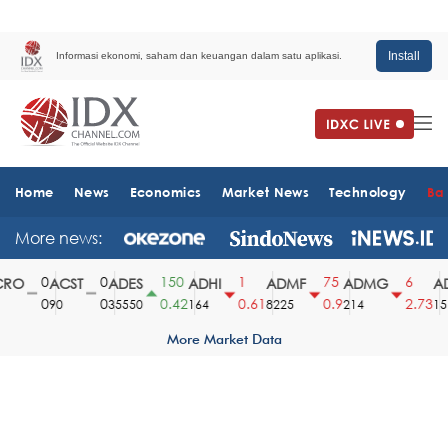
Install
Informasi ekonomi, saham dan keuangan dalam satu aplikasi.
Home
News
Economics
Market News
Technology
Ba
More news:
0
0
150
1
75
6
RO
ACST
ADES
ADHI
ADMF
ADMG
AD
0
0
0.42
0.61
0.9
2.73
90
35550
164
8225
214
151
More Market Data