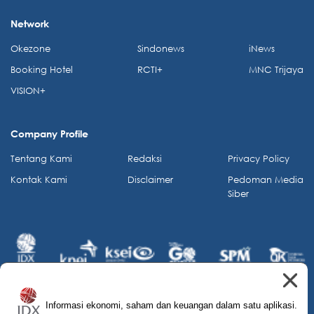
Network
Okezone
Sindonews
iNews
Booking Hotel
RCTI+
MNC Trijaya
VISION+
Company Profile
Tentang Kami
Redaksi
Privacy Policy
Kontak Kami
Disclaimer
Pedoman Media
Siber
Informasi ekonomi, saham dan keuangan dalam satu aplikasi.
© 2026 IDX Channel. All Rights Reserved.