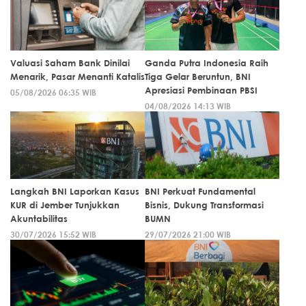
Valuasi Saham Bank Dinilai
Ganda Putra Indonesia Raih
Menarik, Pasar Menanti Katalis
Tiga Gelar Beruntun, BNI
Apresiasi Pembinaan PBSI
05/08/2026 06:35 WIB
04/08/2026 14:13 WIB
Langkah BNI Laporkan Kasus
BNI Perkuat Fundamental
KUR di Jember Tunjukkan
Bisnis, Dukung Transformasi
Akuntabilitas
BUMN
30/07/2026 15:52 WIB
29/07/2026 21:00 WIB