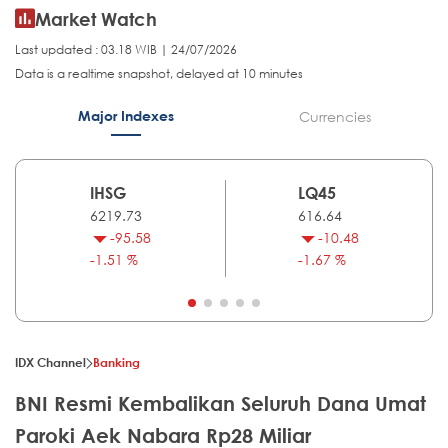
Market Watch
Last updated : 03.18 WIB | 24/07/2026
Data is a realtime snapshot, delayed at 10 minutes
Major Indexes
Currencies
IHSG
LQ45
6219.73
616.64
-95.58
-10.48
-1.51 %
-1.67 %
IDX Channel
Banking
BNI Resmi Kembalikan Seluruh Dana Umat
Paroki Aek Nabara Rp28 Miliar