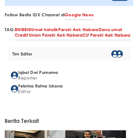
Follow Berita IDX Channel di
Google News
TAG:
BNI
BBNI
Umat katolik
Paroki Aek Nabara
Dana umat
Credit Union Paroki Aek Nabara
CU Paroki Aek Nabara
Tim Editor
Iqbal Dwi Purnama
Reporter
Febrina Ratna Iskana
Editor
Berita Terkait