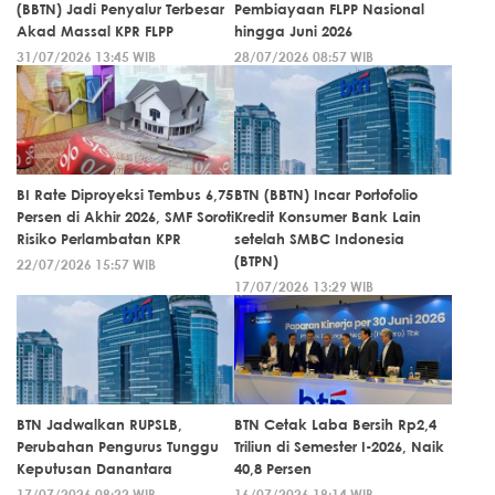
(BBTN) Jadi Penyalur Terbesar
Pembiayaan FLPP Nasional
Akad Massal KPR FLPP
hingga Juni 2026
31/07/2026 13:45 WIB
28/07/2026 08:57 WIB
BI Rate Diproyeksi Tembus 6,75
BTN (BBTN) Incar Portofolio
Persen di Akhir 2026, SMF Soroti
Kredit Konsumer Bank Lain
Risiko Perlambatan KPR
setelah SMBC Indonesia
(BTPN)
22/07/2026 15:57 WIB
17/07/2026 13:29 WIB
BTN Jadwalkan RUPSLB,
BTN Cetak Laba Bersih Rp2,4
Perubahan Pengurus Tunggu
Triliun di Semester I-2026, Naik
Keputusan Danantara
40,8 Persen
17/07/2026 08:22 WIB
16/07/2026 18:14 WIB