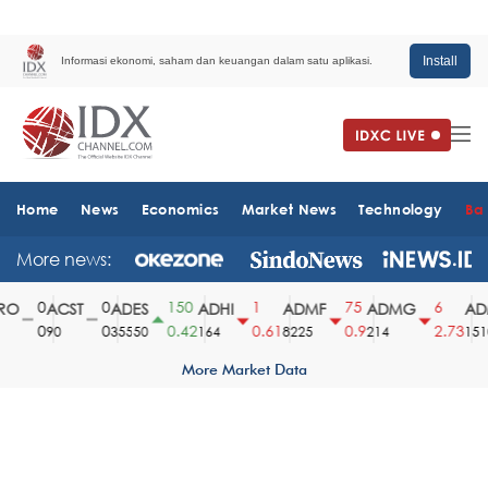
Install
Informasi ekonomi, saham dan keuangan dalam satu aplikasi.
Home
News
Economics
Market News
Technology
Ba
More news:
0
0
150
1
75
6
O
ACST
ADES
ADHI
ADMF
ADMG
ADM
0
0
0.42
0.61
0.9
2.73
90
35550
164
8225
214
1510
More Market Data