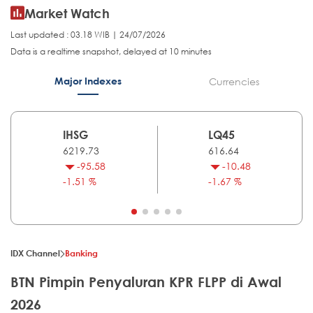
Market Watch
Last updated : 03.18 WIB | 24/07/2026
Data is a realtime snapshot, delayed at 10 minutes
Major Indexes
Currencies
IHSG
LQ45
6219.73
616.64
-95.58
-10.48
-1.51 %
-1.67 %
IDX Channel
Banking
BTN Pimpin Penyaluran KPR FLPP di Awal
2026