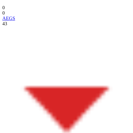
0
0
AEGS
43