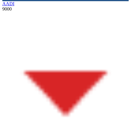
AADI
9000