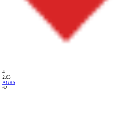
4
2.63
AGRS
62