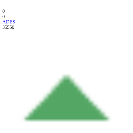
0
0
ADES
35550