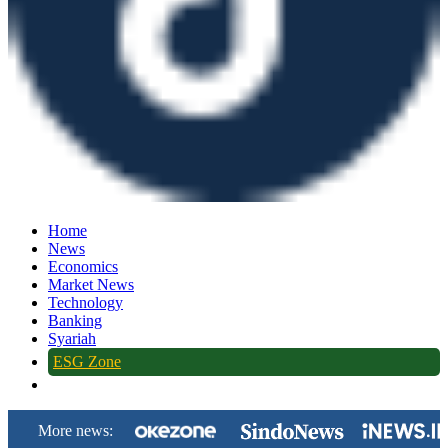
Home
News
Economics
Market News
Technology
Banking
Syariah
ESG Zone
More news: