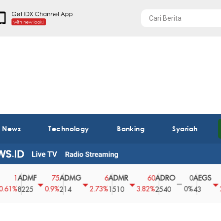
t News
Technology
Banking
Syariah
ADMF
ADMG
ADMR
ADRO
AEGS
75
6
60
0
1
0.9%
2.73%
3.82%
0%
2.27%
8225
214
1510
2540
43