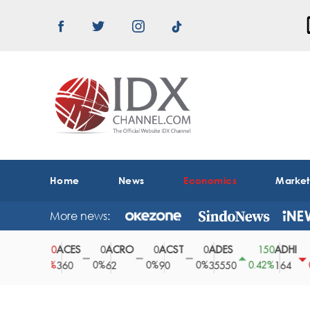
Home
News
Economics
Marke
More news:
ACES
ACRO
ACST
ADES
ADHI
20
0
0
0
150
1
0.78%
0%
0%
0%
0.42%
0.61%
360
62
90
35550
164