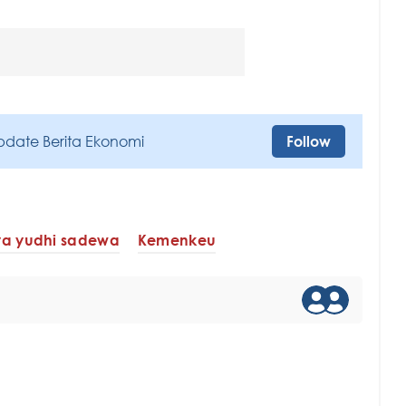
pdate Berita Ekonomi
Follow
ya yudhi sadewa
Kemenkeu