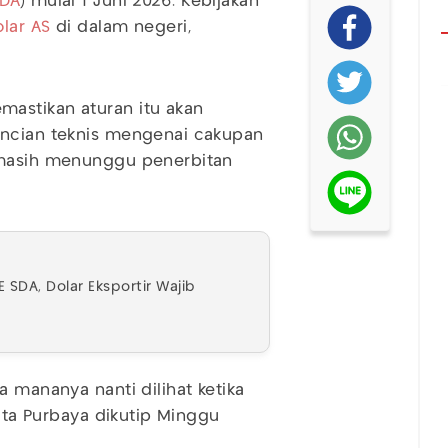
SDA
) mulai 1 Juni 2026. Kebijakan
lar AS
di dalam negeri,
astikan aturan itu akan
incian teknis mengenai cakupan
t masih menunggu penerbitan
SDA, Dolar Eksportir Wajib
a mananya nanti dilihat ketika
kata Purbaya dikutip Minggu