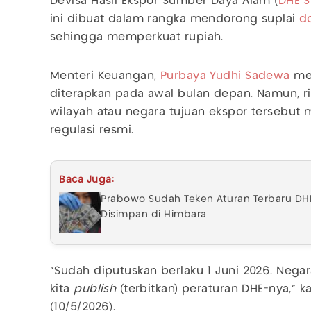
Devisa Hasil Ekspor Sumber Daya Alam (
DHE 
ini dibuat dalam rangka mendorong suplai
do
sehingga memperkuat rupiah.
Menteri Keuangan,
Purbaya Yudhi Sadewa
mem
diterapkan pada awal bulan depan. Namun, r
wilayah atau negara tujuan ekspor tersebu
regulasi resmi.
Baca Juga:
Prabowo Sudah Teken Aturan Terbaru DHE 
Disimpan di Himbara
“Sudah diputuskan berlaku 1 Juni 2026. Negar
kita
publish
(terbitkan) peraturan DHE-nya,” 
(10/5/2026).