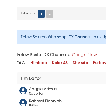
Halaman :
1
2
Follow
Saluran Whatsapp IDX Channel
untuk U
Follow Berita IDX Channel di
Google News
TAG:
Himbara
Dolar AS
Dhe sda
Purba
Tim Editor
Anggie Ariesta
Reporter
Rahmat Fiansyah
Editor