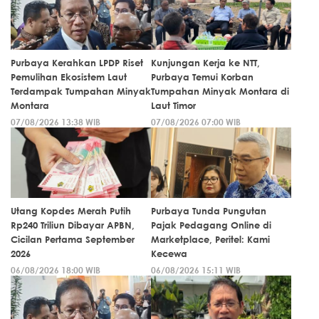
Purbaya Kerahkan LPDP Riset
Kunjungan Kerja ke NTT,
Pemulihan Ekosistem Laut
Purbaya Temui Korban
Terdampak Tumpahan Minyak
Tumpahan Minyak Montara di
Montara
Laut Timor
07/08/2026 13:38 WIB
07/08/2026 07:00 WIB
Utang Kopdes Merah Putih
Purbaya Tunda Pungutan
Rp240 Triliun Dibayar APBN,
Pajak Pedagang Online di
Cicilan Pertama September
Marketplace, Peritel: Kami
2026
Kecewa
06/08/2026 18:00 WIB
06/08/2026 15:11 WIB