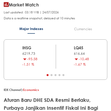
Market Watch
Last updated : 03.18 WIB | 24/07/2026
Data is a realtime snapshot, delayed at 10 minutes
Major Indexes
Currencies
IHSG
LQ45
6219.73
616.64
-95.58
-10.48
-1.51 %
-1.67 %
IDX Channel
Economics
Aturan Baru DHE SDA Resmi Berlaku,
Purbaya Janjikan Insentif Fiskal Ini Bagi