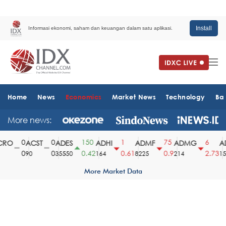
Install
Informasi ekonomi, saham dan keuangan dalam satu aplikasi.
Home
News
Economics
Market News
Technology
Ba
More news:
0
0
150
1
75
6
RO
ACST
ADES
ADHI
ADMF
ADMG
AD
0
0
0.42
0.61
0.9
2.73
90
35550
164
8225
214
151
More Market Data