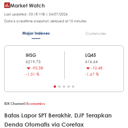
Market Watch
Last updated : 03.18 WIB | 24/07/2026
Data is a realtime snapshot, delayed at 10 minutes
Major Indexes
Currencies
IHSG
LQ45
6219.73
616.64
-95.58
-10.48
-1.51 %
-1.67 %
IDX Channel
Economics
Batas Lapor SPT Berakhir, DJP Terapkan
Denda Otomatis via Coretax