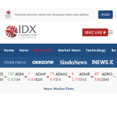
Install
Informasi ekonomi, saham dan keuangan dalam satu aplikasi.
Home
News
Economics
Market News
Technology
Ba
More news:
150
1
75
6
60
0
ADHI
ADMF
ADMG
ADMR
ADRO
0.42
0.61
0.9
2.73
3.82
0
164
8225
214
1510
2540
More Market Data