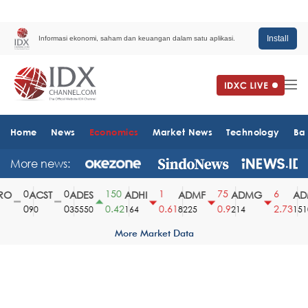
Install
Informasi ekonomi, saham dan keuangan dalam satu aplikasi.
Home
News
Economics
Market News
Technology
Ba
More news:
0
0
150
1
75
6
O
ACST
ADES
ADHI
ADMF
ADMG
ADM
0
0
0.42
0.61
0.9
2.73
90
35550
164
8225
214
1510
More Market Data