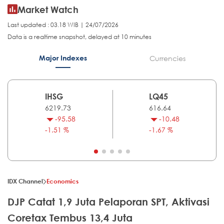
Market Watch
Last updated : 03.18 WIB | 24/07/2026
Data is a realtime snapshot, delayed at 10 minutes
Major Indexes
Currencies
IHSG
LQ45
6219.73
616.64
-95.58
-10.48
-1.51 %
-1.67 %
IDX Channel
Economics
DJP Catat 1,9 Juta Pelaporan SPT, Aktivasi
Coretax Tembus 13,4 Juta