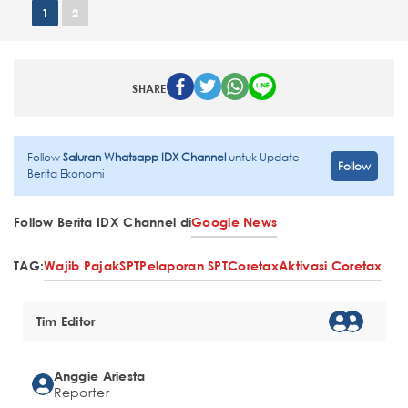
1
2
SHARE
Follow
Saluran Whatsapp IDX Channel
untuk Update
Follow
Berita Ekonomi
Follow Berita IDX Channel di
Google News
TAG:
Wajib Pajak
SPT
Pelaporan SPT
Coretax
Aktivasi Coretax
Tim Editor
Anggie Ariesta
Reporter