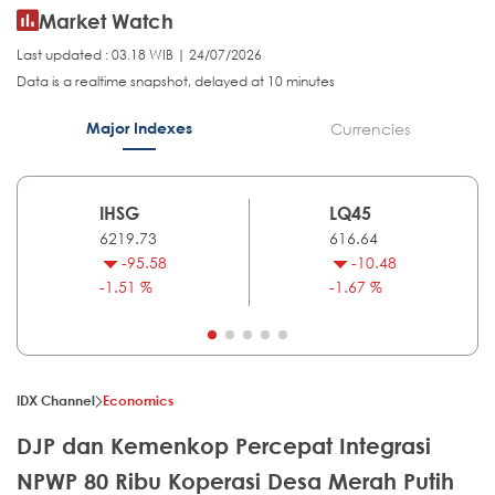
Market Watch
Last updated : 03.18 WIB | 24/07/2026
Data is a realtime snapshot, delayed at 10 minutes
Major Indexes
Currencies
IHSG
LQ45
6219.73
616.64
-95.58
-10.48
-1.51 %
-1.67 %
IDX Channel
Economics
DJP dan Kemenkop Percepat Integrasi
NPWP 80 Ribu Koperasi Desa Merah Putih