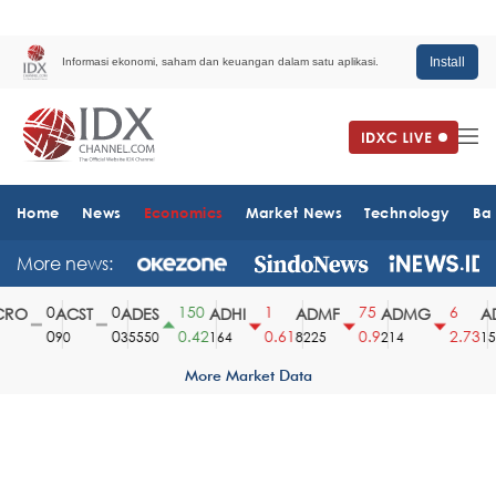
Install
Informasi ekonomi, saham dan keuangan dalam satu aplikasi.
Home
News
Economics
Market News
Technology
Ba
More news:
0
0
150
1
75
6
RO
ACST
ADES
ADHI
ADMF
ADMG
AD
0
0
0.42
0.61
0.9
2.73
90
35550
164
8225
214
151
More Market Data