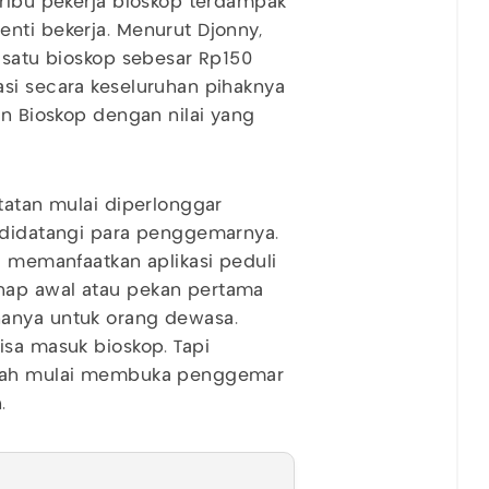
 ribu pekerja bioskop terdampak
nti bekerja. Menurut Djonny,
p satu bioskop sebesar Rp150
si secara keseluruhan pihaknya
an Bioskop dengan nilai yang
tatan mulai diperlonggar
i didatangi para penggemarnya.
% memanfaatkan aplikasi peduli
hap awal atau pekan pertama
hanya untuk orang dewasa.
isa masuk bioskop. Tapi
intah mulai membuka penggemar
.