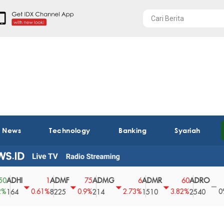
t News
Technology
Banking
Syariah
ADMF
ADMG
ADMR
ADRO
AEGS
1
75
6
60
0
0.61%
0.9%
2.73%
3.82%
0%
8225
214
1510
2540
43