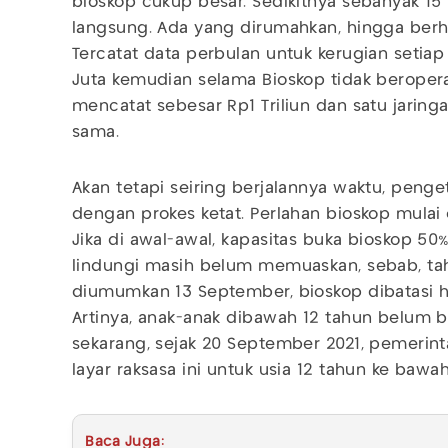
bioskop cukup besar. Sedikitnya sebanyak 15
langsung. Ada yang dirumahkan, hingga berhe
Tercatat data perbulan untuk kerugian setia
Juta kemudian selama Bioskop tidak beropera
mencatat sebesar Rp1 Triliun dan satu jaring
sama.
Akan tetapi seiring berjalannya waktu, penge
dengan prokes ketat. Perlahan bioskop mula
Jika di awal-awal, kapasitas buka bioskop 50
lindungi masih belum memuaskan, sebab, ta
diumumkan 13 September, bioskop dibatasi 
Artinya, anak-anak dibawah 12 tahun belum b
sekarang, sejak 20 September 2021, pemer
layar raksasa ini untuk usia 12 tahun ke bawah
Baca Juga: