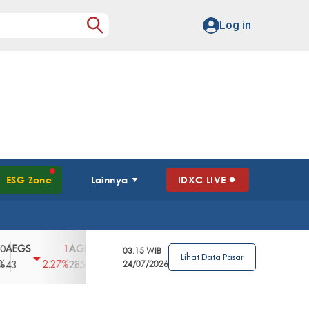
Log in
ESG Zone
Lainnya
IDXC LIVE
AGII
AGRO
AGRS
AHAP
AIMS
1
100
4
0
2
03.15 WIB
Lihat Data Pasar
2.27%
3.39%
2.63%
0%
2.04%
2850
148
24/07/2026
62
96
360