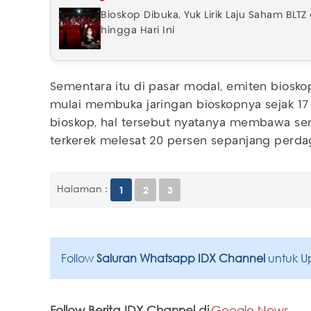
Bioskop Dibuka, Yuk Lirik Laju Saham BLT
hingga Hari Ini
Sementara itu di pasar modal, emiten bioskop
mulai membuka jaringan bioskopnya sejak 17
bioskop, hal tersebut nyatanya membawa se
terkerek melesat 20 persen sepanjang perdag
Halaman :
1
2
3
Follow
Saluran Whatsapp IDX Channel
untuk U
Follow Berita IDX Channel di
Google News