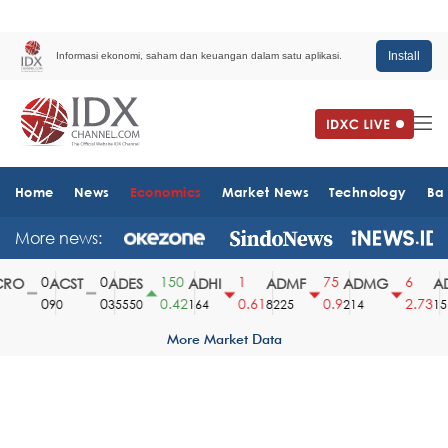
Install
Informasi ekonomi, saham dan keuangan dalam satu aplikasi.
Home
News
Economics
Market News
Technology
Ba
More news:
0
0
150
1
75
6
RO
ACST
ADES
ADHI
ADMF
ADMG
AD
0
0
0.42
0.61
0.9
2.73
90
35550
164
8225
214
1510
More Market Data