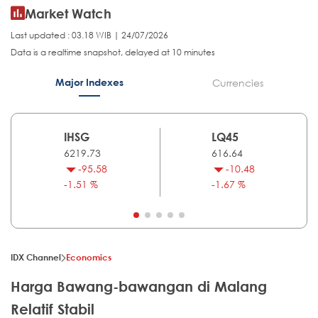
Market Watch
Last updated : 03.18 WIB | 24/07/2026
Data is a realtime snapshot, delayed at 10 minutes
Major Indexes
Currencies
IHSG
LQ45
6219.73
616.64
-95.58
-10.48
-1.51 %
-1.67 %
IDX Channel
Economics
Harga Bawang-bawangan di Malang
Relatif Stabil