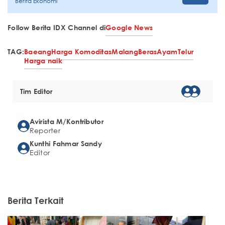
Berita Ekonomi
Follow Berita IDX Channel di
Google News
TAG:
Baeang
Harga Komoditas
Malang
Beras
Ayam
Telur
Harga naik
Tim Editor
Avirista M/Kontributor
Reporter
Kunthi Fahmar Sandy
Editor
Berita Terkait