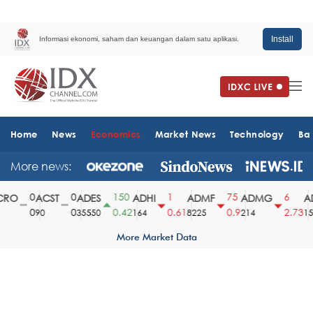
Install
Informasi ekonomi, saham dan keuangan dalam satu aplikasi.
Home
News
Economics
Market News
Technology
Ba
More news:
0
0
150
1
75
6
RO
ACST
ADES
ADHI
ADMF
ADMG
AD
0
0
0.42
0.61
0.9
2.73
90
35550
164
8225
214
151
More Market Data