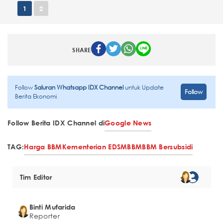
1
2
SHARE
Follow
Saluran Whatsapp IDX Channel
untuk Update
Follow
Berita Ekonomi
Follow Berita IDX Channel di
Google News
TAG:
Harga BBM
Kementerian EDSM
BBM
BBM Bersubsidi
Tim Editor
Binti Mufarida
Reporter