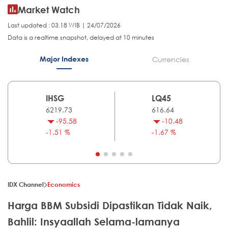
Market Watch
Last updated : 03.18 WIB | 24/07/2026
Data is a realtime snapshot, delayed at 10 minutes
Major Indexes
Currencies
IHSG
LQ45
6219.73
616.64
-95.58
-10.48
-1.51 %
-1.67 %
IDX Channel
Economics
Harga BBM Subsidi Dipastikan Tidak Naik,
Bahlil: Insyaallah Selama-lamanya