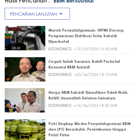
Hasil Pencarian :
"BBM Bersubsidi"
arrow_drop_down
PENCARIAN LANJUTAN
Marak Penyalahgunaan, HIPMI Dorong
Pengawasan Distribusi Solar Subsidi
Diperketat
·
ECONOMICS
13/05/2026 19:00 WIB
Cegah Salah Sasaran, Bahlil Perketat
Konsumsi BBM Subsidi
·
ECONOMICS
20/04/2026 18:10 WIB
Harga BBM Subsidi Dipastikan Tidak Naik,
Bahlil: Insyaallah Selama-lamanya
·
ECONOMICS
16/04/2026 18:02 WIB
Polri Ungkap Modus Penyalahgunaan BBM
dan LPG Bersubdisi, Penimbunan hingga
Pelat Palsu