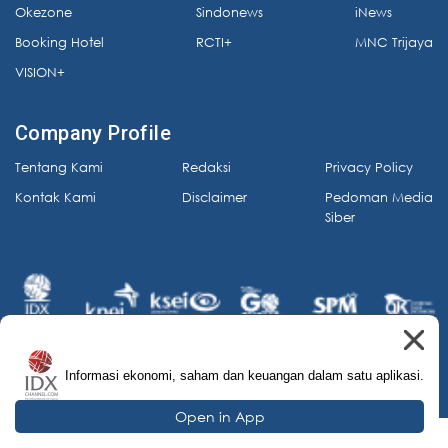
Okezone
Sindonews
iNews
Booking Hotel
RCTI+
MNC Trijaya
VISION+
Company Profile
Tentang Kami
Redaksi
Privacy Policy
Kontak Kami
Disclaimer
Pedoman Media
Siber
Informasi ekonomi, saham dan keuangan dalam satu aplikasi.
© 2026 IDX Channel. All Rights Reserved.
Open in App