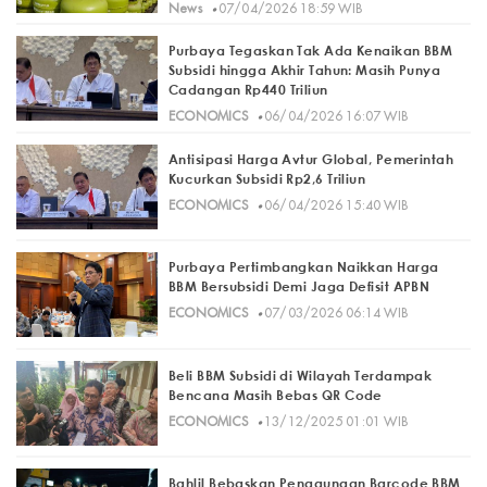
·
News
07/04/2026 18:59 WIB
Purbaya Tegaskan Tak Ada Kenaikan BBM
Subsidi hingga Akhir Tahun: Masih Punya
Cadangan Rp440 Triliun
·
ECONOMICS
06/04/2026 16:07 WIB
Antisipasi Harga Avtur Global, Pemerintah
Kucurkan Subsidi Rp2,6 Triliun
·
ECONOMICS
06/04/2026 15:40 WIB
Purbaya Pertimbangkan Naikkan Harga
BBM Bersubsidi Demi Jaga Defisit APBN
·
ECONOMICS
07/03/2026 06:14 WIB
Beli BBM Subsidi di Wilayah Terdampak
Bencana Masih Bebas QR Code
·
ECONOMICS
13/12/2025 01:01 WIB
Bahlil Bebaskan Penggunaan Barcode BBM