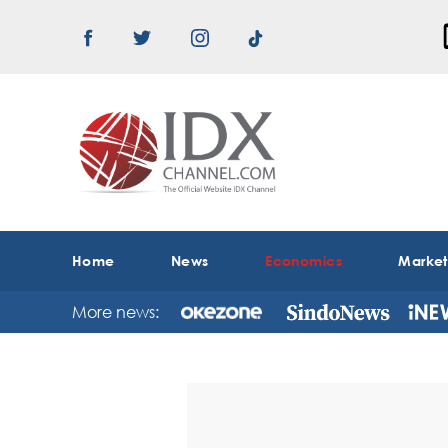
Home
News
Economics
Marke
More news: