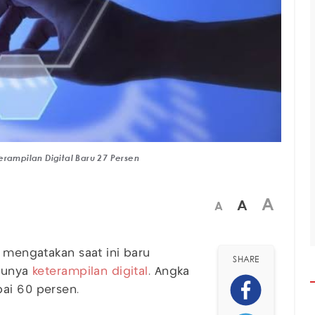
erampilan Digital Baru 27 Persen
A
A
A
i mengatakan saat ini baru
SHARE
 punya
keterampilan digital
. Angka
pai 60 persen.