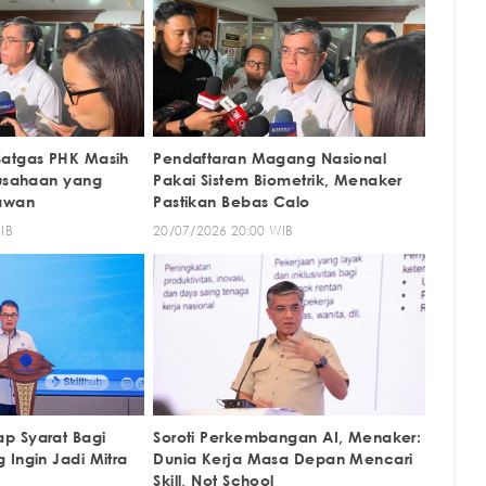
Satgas PHK Masih
Pendaftaran Magang Nasional
rusahaan yang
Pakai Sistem Biometrik, Menaker
awan
Pastikan Bebas Calo
IB
20/07/2026 20:00 WIB
p Syarat Bagi
Soroti Perkembangan AI, Menaker:
 Ingin Jadi Mitra
Dunia Kerja Masa Depan Mencari
Skill, Not School