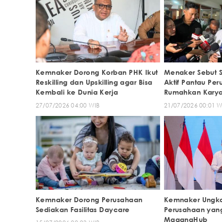
Kemnaker Dorong Korban PHK Ikut
Menaker Sebut 
Reskilling dan Upskilling agar Bisa
Aktif Pantau Pe
Kembali ke Dunia Kerja
Rumahkan Kary
27/07/2026 04:00 WIB
21/07/2026 00:01 W
Kemnaker Dorong Perusahaan
Kemnaker Ungka
Sediakan Fasilitas Daycare
Perusahaan yang
MagangHub