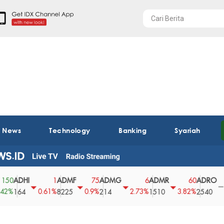
t News
Technology
Banking
Syariah
DHI
ADMF
ADMG
ADMR
ADRO
A
1
75
6
60
0
0.61%
0.9%
2.73%
3.82%
0%
64
8225
214
1510
2540
4