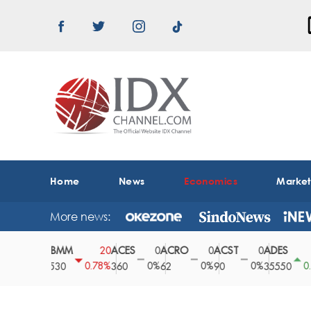
Home
News
Economics
Marke
More news:
ABMM
ACES
ACRO
ACST
ADES
A
0
20
0
0
0
150
0%
0.78%
0%
0%
0%
0.42%
2530
360
62
90
35550
1