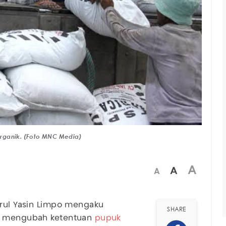
Organik. (Foto MNC Media)
A
A
A
hrul Yasin Limpo mengaku
SHARE
uk mengubah ketentuan
pupuk