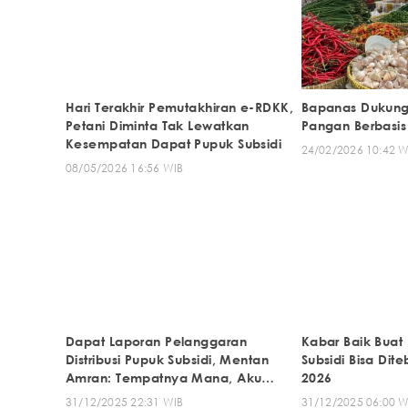
Hari Terakhir Pemutakhiran e-RDKK,
Bapanas Dukung D
Petani Diminta Tak Lewatkan
Pangan Berbasis 
Kesempatan Dapat Pupuk Subsidi
24/02/2026 10:42 W
08/05/2026 16:56 WIB
Dapat Laporan Pelanggaran
Kabar Baik Buat 
Distribusi Pupuk Subsidi, Mentan
Subsidi Bisa Dite
Amran: Tempatnya Mana, Aku
2026
Cabut Izinnya
31/12/2025 22:31 WIB
31/12/2025 06:00 W