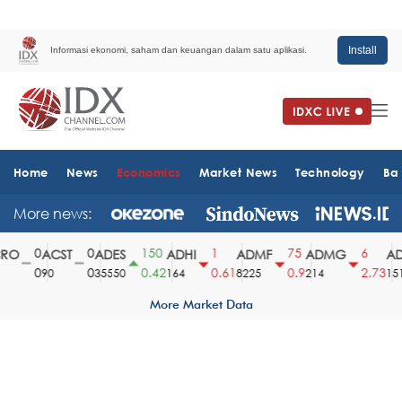
Install
Informasi ekonomi, saham dan keuangan dalam satu aplikasi.
Home
News
Economics
Market News
Technology
Ba
More news:
0
0
150
1
75
6
O
ACST
ADES
ADHI
ADMF
ADMG
ADM
0
0
0.42
0.61
0.9
2.73
90
35550
164
8225
214
1510
More Market Data