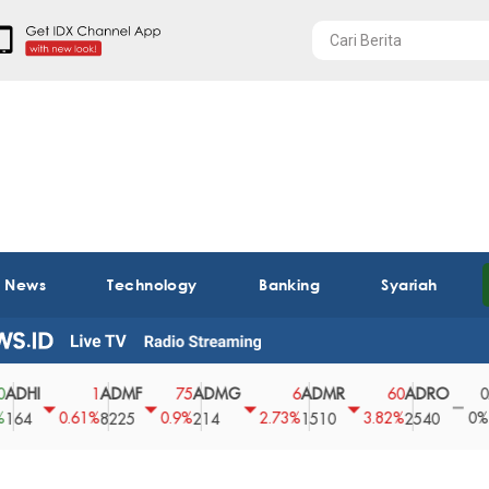
t News
Technology
Banking
Syariah
ADMF
ADMG
ADMR
ADRO
AEGS
1
75
6
60
0
0.61%
0.9%
2.73%
3.82%
0%
8225
214
1510
2540
43