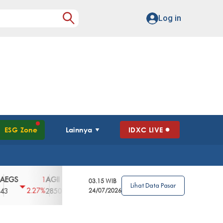
Log in
ESG Zone
Lainnya
IDXC LIVE
AGII
AGRO
AGRS
AHAP
AIMS
1
100
4
0
2
03.15 WIB
Lihat Data Pasar
2.27%
3.39%
2.63%
0%
2.04%
2850
148
24/07/2026
62
96
360