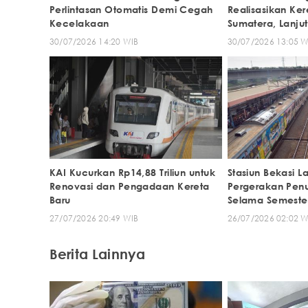
Perlintasan Otomatis Demi Cegah
Realisasikan Ker
Kecelakaan
Sumatera, Lanju
30/07/2026 14:20 WIB
30/07/2026 13:05 W
KAI Kucurkan Rp14,88 Triliun untuk
Stasiun Bekasi L
Renovasi dan Pengadaan Kereta
Pergerakan Pen
Baru
Selama Semester
27/07/2026 20:49 WIB
26/07/2026 02:02 W
Berita Lainnya