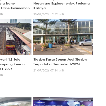
eta Trans-
Nusantara Explorer untuk Pertama
t Trans-Kalimantan
Kalinya
IB
30/07/2026 12:52 WIB
ayani 12 Juta
Stasiun Pasar Senen Jadi Stasiun
umpang Kereta
Terpadat di Semester I-2026
 I-2026
21/07/2026 07:34 WIB
IB