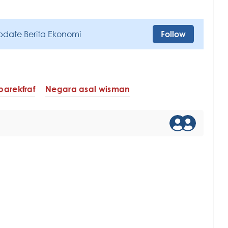
pdate Berita Ekonomi
Follow
arekfraf
Negara asal wisman