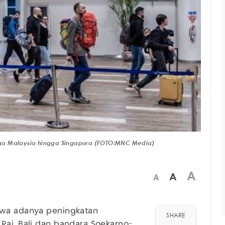
rga Malaysia hingga Singapura (FOTO:MNC Media)
A
A
A
hwa adanya peningkatan
SHARE
Rai, Bali dan bandara Soekarno-