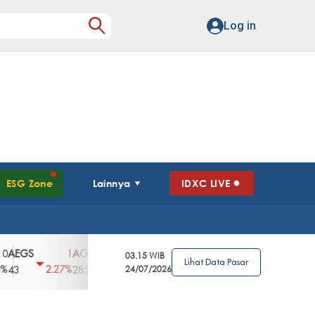
Log in
ESG Zone
Lainnya
IDXC LIVE
S
AGII
AGRO
AGRS
AHAP
AIMS
1
100
4
0
2
03.15 WIB
Lihat Data Pasar
2.27%
3.39%
2.63%
0%
2.04%
2850
148
24/07/2026
62
96
360