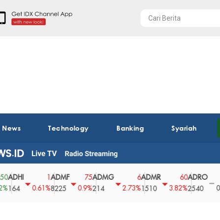
t News
Technology
Banking
Syariah
I
ADMF
ADMG
ADMR
ADRO
AEG
1
75
6
60
0
0.61%
0.9%
2.73%
3.82%
0%
8225
214
1510
2540
43