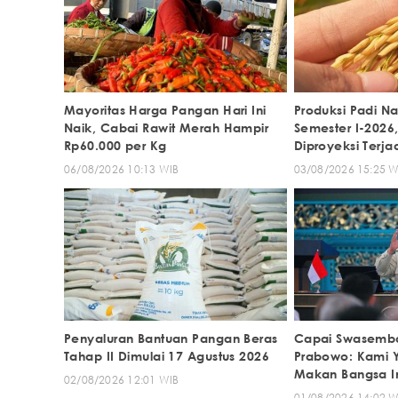
Mayoritas Harga Pangan Hari Ini
Produksi Padi Na
Naik, Cabai Rawit Merah Hampir
Semester I-2026
Rp60.000 per Kg
Diproyeksi Terjadi
September
06/08/2026 10:13 WIB
03/08/2026 15:25 W
Penyaluran Bantuan Pangan Beras
Capai Swasemb
Tahap II Dimulai 17 Agustus 2026
Prabowo: Kami Y
Makan Bangsa I
02/08/2026 12:01 WIB
01/08/2026 14:02 W