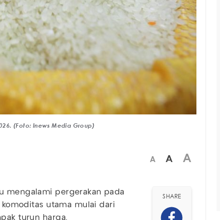
26. (Foto: Inews Media Group)
A
A
A
au mengalami pergerakan pada
SHARE
as komoditas utama mulai dari
mpak turun harga.