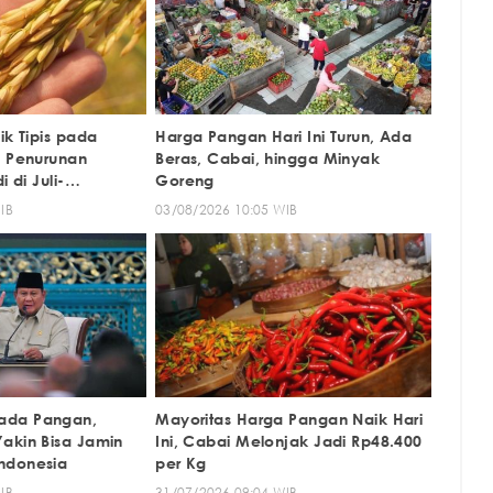
ik Tipis pada
Harga Pangan Hari Ini Turun, Ada
, Penurunan
Beras, Cabai, hingga Minyak
 di Juli-
Goreng
IB
03/08/2026 10:05 WIB
ada Pangan,
Mayoritas Harga Pangan Naik Hari
akin Bisa Jamin
Ini, Cabai Melonjak Jadi Rp48.400
ndonesia
per Kg
IB
31/07/2026 09:04 WIB