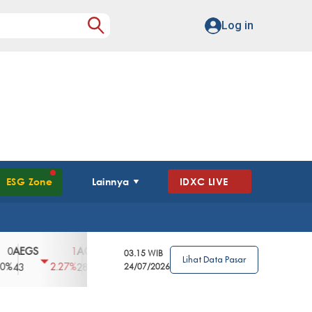
Log in
ESG Zone
Lainnya
IDXC LIVE
GS
AGII
AGRO
AGRS
AHAP
AIM
1
100
4
0
2
03.15 WIB
Lihat Data Pasar
2.27%
3.39%
2.63%
0%
2.04%
2850
148
24/07/2026
62
96
360