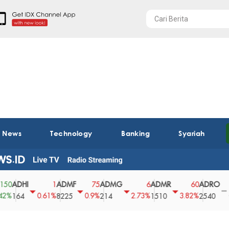
t News
Technology
Banking
Syariah
HI
ADMF
ADMG
ADMR
ADRO
AE
1
75
6
60
0
0.61%
0.9%
2.73%
3.82%
0%
4
8225
214
1510
2540
43