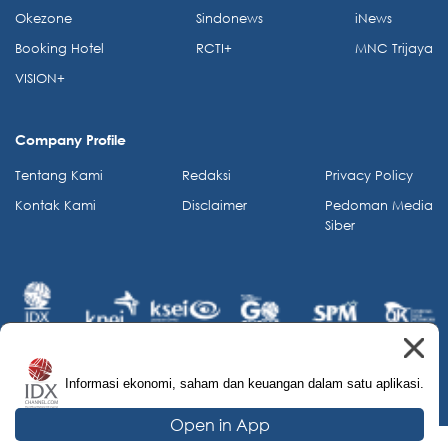
Okezone
Sindonews
iNews
Booking Hotel
RCTI+
MNC Trijaya
VISION+
Company Profile
Tentang Kami
Redaksi
Privacy Policy
Kontak Kami
Disclaimer
Pedoman Media
Siber
Informasi ekonomi, saham dan keuangan dalam satu aplikasi.
© 2026 IDX Channel. All Rights Reserved.
Open in App