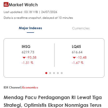
Market Watch
Last updated : 03.18 WIB | 24/07/2026
Data is a realtime snapshot, delayed at 10 minutes
Major Indexes
Currencies
IHSG
LQ45
6219.73
616.64
-95.58
-10.48
-1.51 %
-1.67 %
IDX Channel
Economics
Mendag Pacu Perdagangan RI Lewat Tiga
Strategi, Optimistis Ekspor Nonmigas Terus