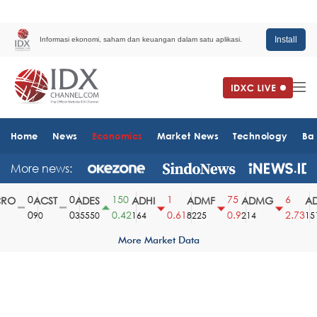
Install
Informasi ekonomi, saham dan keuangan dalam satu aplikasi.
Home
News
Economics
Market News
Technology
Ba
More news:
0
0
150
1
75
6
O
ACST
ADES
ADHI
ADMF
ADMG
AD
0
0
0.42
0.61
0.9
2.73
90
35550
164
8225
214
1510
More Market Data