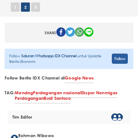
1
2
3
SHARE
Follow
Saluran Whatsapp IDX Channel
untuk Update
Follow
Berita Ekonomi
Follow Berita IDX Channel di
Google News
TAG:
Mendag
Perdagangan nasional
Ekspor Nonmigas
Perdagangan
Budi Santoso
Tim Editor
Rohman Wibowo