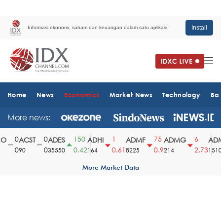
Install
Informasi ekonomi, saham dan keuangan dalam satu aplikasi.
Home
News
Economics
Market News
Technology
Ba
More news:
0
0
150
1
75
6
ACST
ADES
ADHI
ADMF
ADMG
ADM
0
0
0.42
0.61
0.9
2.73
90
35550
164
8225
214
1510
More Market Data