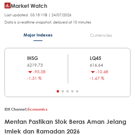
Market Watch
Last updated : 03.18 WIB | 24/07/2026
Data is a realtime snapshot, delayed at 10 minutes
Major Indexes
Currencies
IHSG
LQ45
6219.73
616.64
-95.58
-10.48
-1.51 %
-1.67 %
IDX Channel
Economics
Mentan Pastikan Stok Beras Aman Jelang
Imlek dan Ramadan 2026