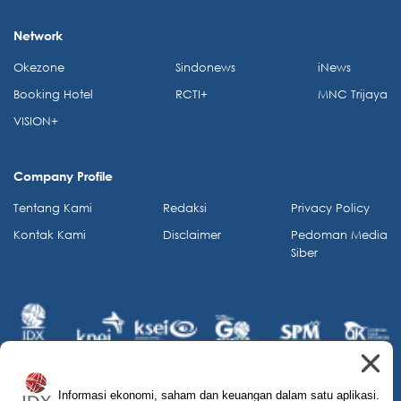
Network
Okezone
Sindonews
iNews
Booking Hotel
RCTI+
MNC Trijaya
VISION+
Company Profile
Tentang Kami
Redaksi
Privacy Policy
Kontak Kami
Disclaimer
Pedoman Media
Siber
Informasi ekonomi, saham dan keuangan dalam satu aplikasi.
© 2026 IDX Channel. All Rights Reserved.