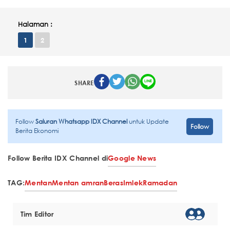
Halaman :
1
2
SHARE
Follow
Saluran Whatsapp IDX Channel
untuk Update
Follow
Berita Ekonomi
Follow Berita IDX Channel di
Google News
TAG:
Mentan
Mentan amran
Beras
Imlek
Ramadan
Tim Editor