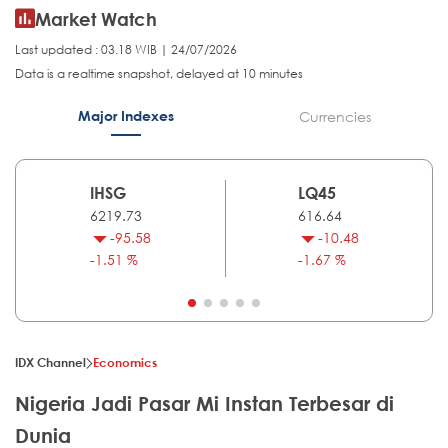
Market Watch
Last updated : 03.18 WIB | 24/07/2026
Data is a realtime snapshot, delayed at 10 minutes
Major Indexes
Currencies
IHSG
LQ45
6219.73
616.64
-95.58
-10.48
-1.51 %
-1.67 %
IDX Channel
Economics
Nigeria Jadi Pasar Mi Instan Terbesar di
Dunia