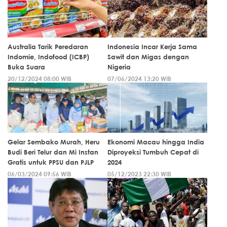
Australia Tarik Peredaran
Indonesia Incar Kerja Sama
Indomie, Indofood (ICBP)
Sawit dan Migas dengan
Buka Suara
Nigeria
20/12/2024 08:00 WIB
07/06/2024 13:20 WIB
Gelar Sembako Murah, Heru
Ekonomi Macau hingga India
Budi Beri Telur dan Mi Instan
Diproyeksi Tumbuh Cepat di
Gratis untuk PPSU dan PJLP
2024
06/03/2024 09:56 WIB
05/12/2023 22:30 WIB