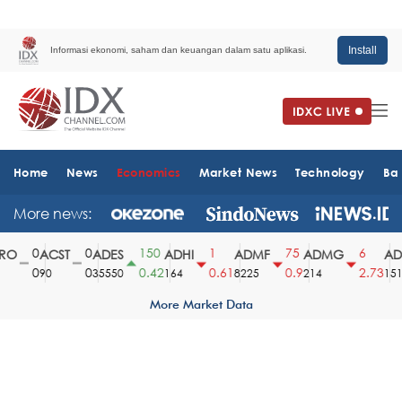
Install
Informasi ekonomi, saham dan keuangan dalam satu aplikasi.
Home
News
Economics
Market News
Technology
Ba
More news:
0
0
150
1
75
6
O
ACST
ADES
ADHI
ADMF
ADMG
ADM
0
0
0.42
0.61
0.9
2.73
90
35550
164
8225
214
1510
More Market Data