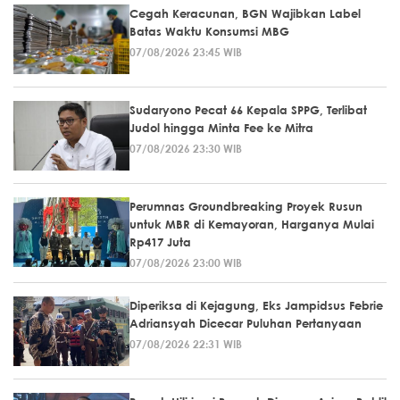
Cegah Keracunan, BGN Wajibkan Label
Batas Waktu Konsumsi MBG
07/08/2026 23:45 WIB
Sudaryono Pecat 66 Kepala SPPG, Terlibat
Judol hingga Minta Fee ke Mitra
07/08/2026 23:30 WIB
Perumnas Groundbreaking Proyek Rusun
untuk MBR di Kemayoran, Harganya Mulai
Rp417 Juta
07/08/2026 23:00 WIB
Diperiksa di Kejagung, Eks Jampidsus Febrie
Adriansyah Dicecar Puluhan Pertanyaan
07/08/2026 22:31 WIB