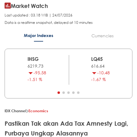
Market Watch
Last updated : 03.18 WIB | 24/07/2026
Data is a realtime snapshot, delayed at 10 minutes
Major Indexes
Currencies
IHSG
LQ45
6219.73
616.64
-95.58
-10.48
-1.51 %
-1.67 %
IDX Channel
Economics
Pastikan Tak akan Ada Tax Amnesty Lagi,
Purbaya Ungkap Alasannya