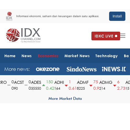
Install
Informasi ekonomi, saham dan keuangan dalam satu aplikasi.
Home
News
Economics
Market News
Technology
Ba
More news:
0
0
150
1
75
6
RO
ACST
ADES
ADHI
ADMF
ADMG
AD
0
0
0.42
0.61
0.9
2.73
90
35550
164
8225
214
151
More Market Data