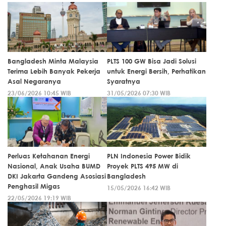
Bangladesh Minta Malaysia
PLTS 100 GW Bisa Jadi Solusi
Terima Lebih Banyak Pekerja
untuk Energi Bersih, Perhatikan
Asal Negaranya
Syaratnya
23/06/2026 10:45 WIB
31/05/2026 07:30 WIB
Perluas Ketahanan Energi
PLN Indonesia Power Bidik
Nasional, Anak Usaha BUMD
Proyek PLTS 495 MW di
DKI Jakarta Gandeng Asosiasi
Bangladesh
Penghasil Migas
15/05/2026 16:42 WIB
22/05/2026 19:19 WIB