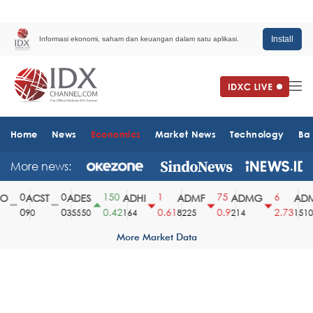
Install
Informasi ekonomi, saham dan keuangan dalam satu aplikasi.
Home
News
Economics
Market News
Technology
Ba
More news:
0
0
150
1
75
6
ACST
ADES
ADHI
ADMF
ADMG
ADMR
0
0
0.42
0.61
0.9
2.73
90
35550
164
8225
214
1510
More Market Data