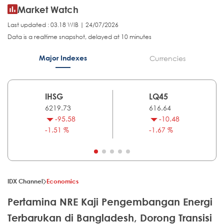
Market Watch
Last updated : 03.18 WIB | 24/07/2026
Data is a realtime snapshot, delayed at 10 minutes
Major Indexes
Currencies
IHSG
LQ45
6219.73
616.64
-95.58
-10.48
-1.51 %
-1.67 %
IDX Channel
Economics
Pertamina NRE Kaji Pengembangan Energi
Terbarukan di Bangladesh, Dorong Transisi