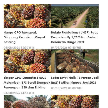
Harga CPO Menguat,
Bakrie Plantations (UNSP) Raup
Ditopang Kenaikan Minyak
Penjualan Rp1,28 Triliun Berkat
Pesaing
Kenaikan Harga CPO
04/08/2026 15:30 WIB
04/08/2026 07:40 WIB
Ekspor CPO Semester I-2026
Laba BWPT Naik 16 Persen Jadi
Melambat, BPS Soroti Dampak
Rp215 Miliar hingga Juni 2026
Penerapan B50 dan El Nino
03/08/2026 01:00 WIB
03/08/2026 14:56 WIB