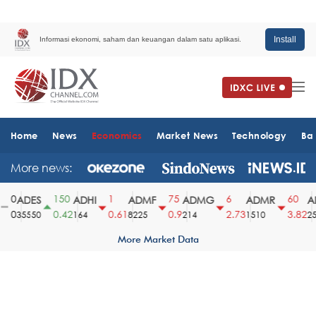
Install
Informasi ekonomi, saham dan keuangan dalam satu aplikasi.
Home
News
Economics
Market News
Technology
Ba
More news:
0
150
1
75
6
60
ADES
ADHI
ADMF
ADMG
ADMR
AD
0
0.42
0.61
0.9
2.73
3.82
35550
164
8225
214
1510
254
More Market Data