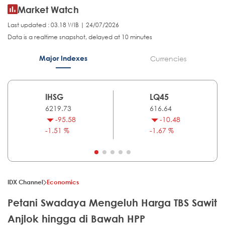
Market Watch
Last updated : 03.18 WIB | 24/07/2026
Data is a realtime snapshot, delayed at 10 minutes
Major Indexes
Currencies
IHSG
LQ45
6219.73
616.64
-95.58
-10.48
-1.51 %
-1.67 %
IDX Channel
Economics
Petani Swadaya Mengeluh Harga TBS Sawit
Anjlok hingga di Bawah HPP