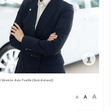
Direktur Asia Pasifik (Dok.Antara))
A
A
A