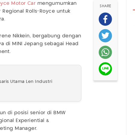
oyce
Motor Car
mengumumkan
SHARE
r Regional Rolls-Royce untuk
ra.
Irene Nikkein, bergabung dengan
ya di MINI Jepang sebagai Head
ent.
aris Utama Len Industri
n di posisi senior di BMW
onal Experiential &
eting Manager.