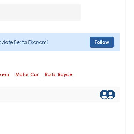
pdate Berita Ekonomi
Follow
kein
Motor Car
Rolls-Royce