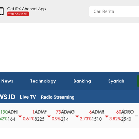
t News
Technology
Banking
Syariah
DHI
ADMF
ADMG
ADMR
ADRO
A
1
75
6
60
0
0.61%
0.9%
2.73%
3.82%
0%
64
8225
214
1510
2540
43