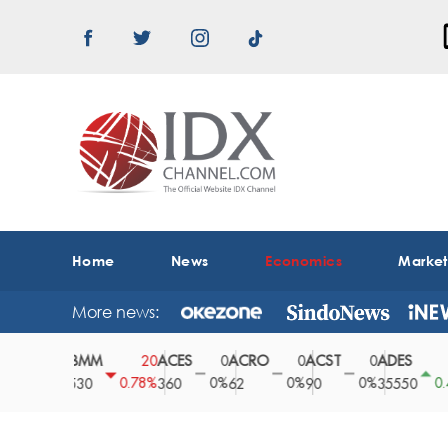
Home
News
Economics
Marke
More news:
ABMM
ACES
ACRO
ACST
ADES
A
0
20
0
0
0
150
0%
0.78%
0%
0%
0%
0.42%
2530
360
62
90
35550
1